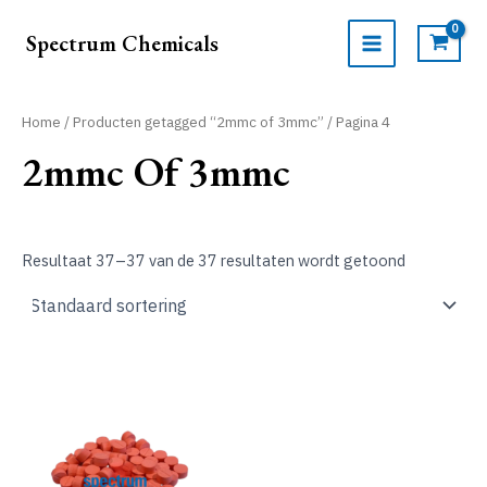
Ga
naar
Spectrum Chemicals
de
MAIN
inhoud
MENU
Home
/
Producten getagged “2mmc of 3mmc”
/ Pagina 4
2mmc Of 3mmc
Resultaat 37–37 van de 37 resultaten wordt getoond