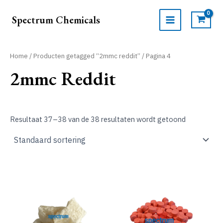
Ga
naar
Spectrum Chemicals
de
MAIN
inhoud
MENU
Home
/
Producten getagged “2mmc reddit”
/ Pagina 4
2mmc Reddit
Resultaat 37–38 van de 38 resultaten wordt getoond