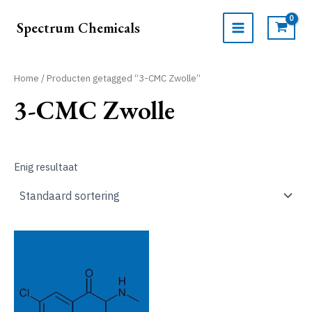
Ga
naar
Spectrum Chemicals
de
MAIN
inhoud
MENU
Home
/ Producten getagged “3-CMC Zwolle”
3-CMC Zwolle
Enig resultaat