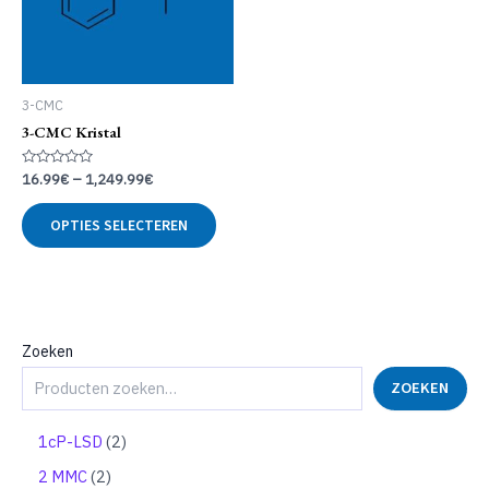
3-CMC
3-CMC Kristal
Gewaardeerd
16.99
€
–
1,249.99
€
0
uit
Dit
5
OPTIES SELECTEREN
product
heeft
meerdere
variaties.
Deze
optie
Zoeken
kan
ZOEKEN
gekozen
worden
op
2
1cP-LSD
2
de
p
2
2 MMC
2
productpagina
r