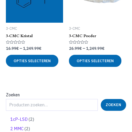
3-CMC
3-CMC
3-CMC Kristal
3-CMC Poeder
Gewaardeerd
Gewaardeerd
16.99
€
–
1,249.99
€
26.99
€
–
1,249.99
€
0
0
uit
uit
Dit
Dit
5
5
OPTIES SELECTEREN
OPTIES SELECTEREN
product
produ
heeft
heeft
meerdere
meer
variaties.
variat
Deze
Deze
optie
optie
Zoeken
kan
kan
ZOEKEN
gekozen
geko
worden
word
op
op
2
1cP-LSD
2
de
de
p
2
2 MMC
2
productpagina
produ
r