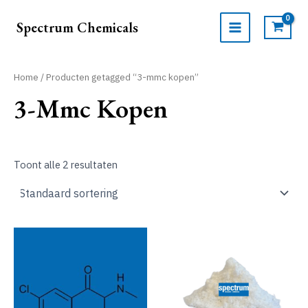
Ga
naar
Spectrum Chemicals
de
MAIN
inhoud
MENU
Home
/ Producten getagged “3-mmc kopen”
3-Mmc Kopen
Toont alle 2 resultaten