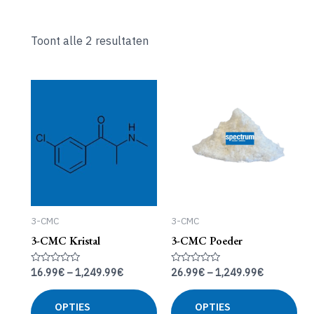
Toont alle 2 resultaten
3-CMC
3-CMC
3-CMC Kristal
3-CMC Poeder
16.99
€
–
1,249.99
€
26.99
€
–
1,249.99
€
Gewaardeerd
Gewaardeerd
0
0
uit
uit
Dit
Dit
5
5
OPTIES
OPTIES
product
pro