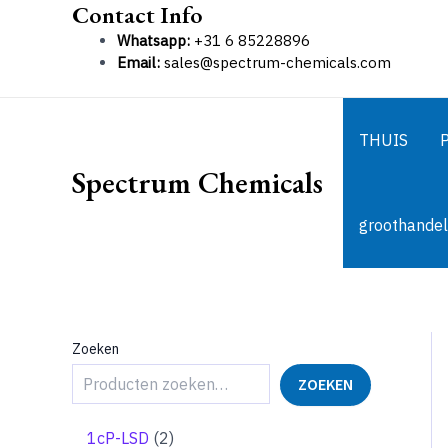
Contact Info
Ga
naar
Whatsapp:
+31 6 85228896
de
Email:
sales@spectrum-chemicals.com
inhoud
THUIS
Spectrum Chemicals
groothandel
Zoeken
ZOEKEN
2
1cP-LSD
2