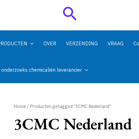
Zoeken
PRODUCTEN
OVER
VERZENDING
VRAAG
Co
 onderzoeks chemicaliën leverancier
Home
/ Producten getagged “3CMC Nederland”
3CMC Nederland