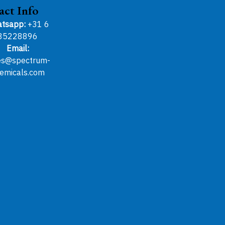
act Info
tsapp:
+31 6
85228896
Email:
es@spectrum-
emicals.com