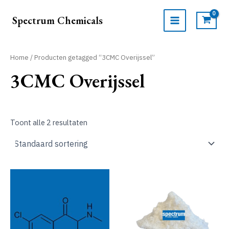
Ga
naar
Spectrum Chemicals
de
MAIN
inhoud
MENU
Home
/ Producten getagged “3CMC Overijssel”
3CMC Overijssel
Toont alle 2 resultaten