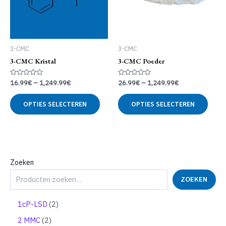
3-CMC
3-CMC
3-CMC Kristal
3-CMC Poeder
Gewaardeerd
Gewaardeerd
16.99
€
–
1,249.99
€
26.99
€
–
1,249.99
€
0
0
uit
uit
Dit
Dit
5
5
OPTIES SELECTEREN
OPTIES SELECTEREN
product
produ
heeft
heeft
meerdere
meer
variaties.
variat
Deze
Deze
optie
optie
Zoeken
kan
kan
ZOEKEN
gekozen
geko
worden
word
op
op
2
1cP-LSD
2
de
de
p
2
2 MMC
2
productpagina
produ
r