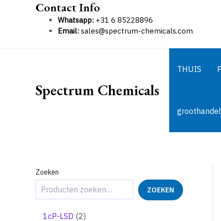
Contact Info
Ga
naar
Whatsapp:
+31 6 85228896
de
Email:
sales@spectrum-chemicals.com
inhoud
THUIS
Spectrum Chemicals
groothandel
Zoeken
ZOEKEN
2
1cP-LSD
2