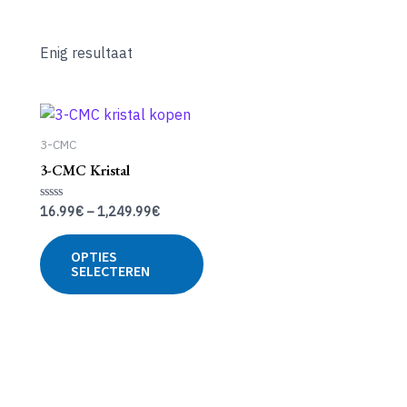
Enig resultaat
3-CMC
3-CMC Kristal
16.99
€
–
1,249.99
€
Gewaardeerd
0
uit
Dit
5
OPTIES
product
SELECTEREN
heeft
meerdere
variaties.
Deze
optie
kan