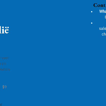
Cont
Wha
ië
sal
ch
r voor
n en
uiten.
$9
or