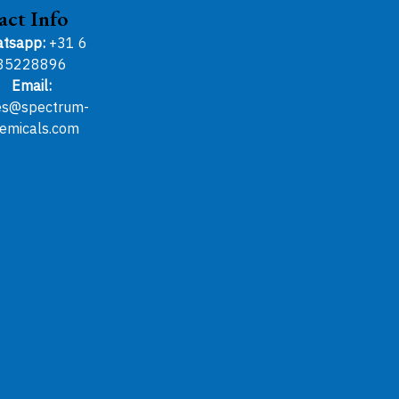
act Info
tsapp:
+31 6
85228896
Email:
es@spectrum-
emicals.com