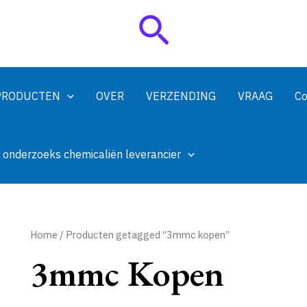
Zoeken
PRODUCTEN
OVER
VERZENDING
VRAAG
Co
 onderzoeks chemicaliën leverancier
Home
/ Producten getagged “3mmc kopen”
3mmc Kopen