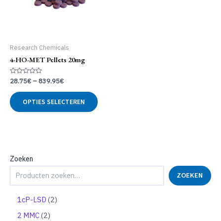
Research Chemicals
4-HO-MET Pellets 20mg
Gewaardeerd
28.75
€
–
839.95
€
0
uit
Dit
5
OPTIES SELECTEREN
product
heeft
meerdere
variaties.
Deze
optie
Zoeken
kan
ZOEKEN
gekozen
worden
op
2
1cP-LSD
2
de
p
2
2 MMC
2
productpagina
r