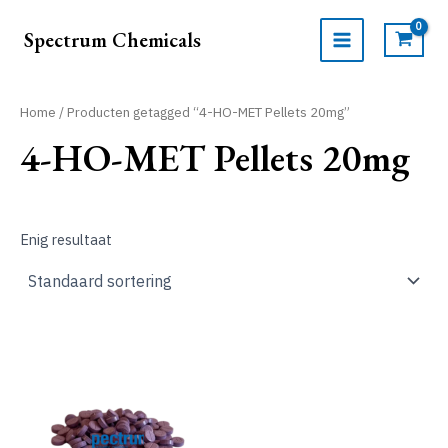
Ga
naar
Spectrum Chemicals
de
MAIN
inhoud
MENU
Home
/ Producten getagged “4-HO-MET Pellets 20mg”
4-HO-MET Pellets 20mg
Enig resultaat