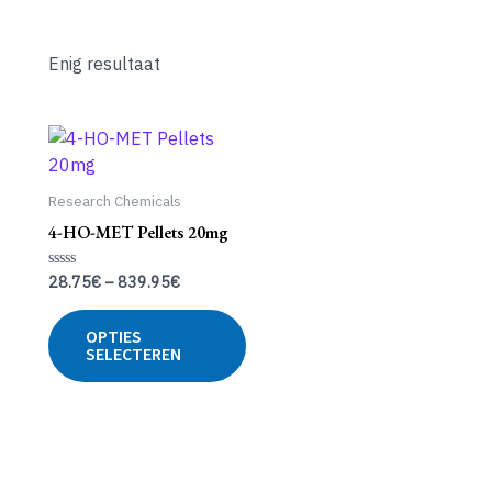
Enig resultaat
Research Chemicals
4-HO-MET Pellets 20mg
28.75
€
–
839.95
€
Gewaardeerd
0
uit
Dit
5
OPTIES
product
SELECTEREN
heeft
meerdere
variaties.
Deze
optie