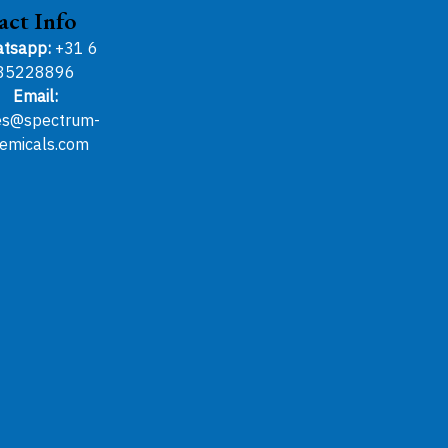
act Info
tsapp:
+31 6
85228896
Email:
es@spectrum-
emicals.com