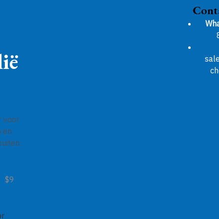
Cont
Wha
ië
sal
ch
r voor
n en
uiten.
$9
or