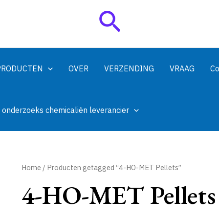
Zoeken
PRODUCTEN
OVER
VERZENDING
VRAAG
Co
 onderzoeks chemicaliën leverancier
Home
/ Producten getagged “4-HO-MET Pellets”
4-HO-MET Pellets