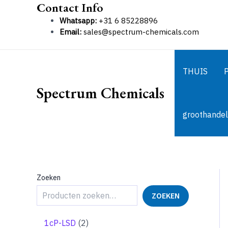
Contact Info
Ga
naar
Whatsapp:
+31 6 85228896
de
Email:
sales@spectrum-chemicals.com
inhoud
THUIS
Spectrum Chemicals
groothandel
Zoeken
ZOEKEN
2
1cP-LSD
2