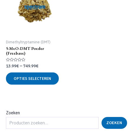
Dimethyltryptamine (DMT)
5-MeO-DMT Poeder
(Freebase)
Gewaardeerd
13.99
€
–
749.99
€
0
uit
Dit
5
OPTIES SELECTEREN
product
heeft
meerdere
variaties.
Deze
optie
Zoeken
kan
ZOEKEN
gekozen
worden