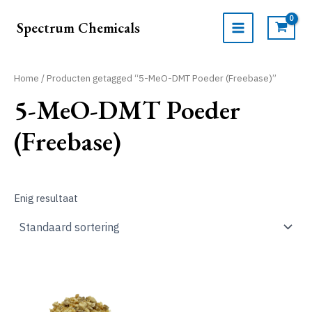
Ga
naar
Spectrum Chemicals
de
MAIN
inhoud
MENU
Home
/ Producten getagged “5-MeO-DMT Poeder (Freebase)”
5-MeO-DMT Poeder
(Freebase)
Enig resultaat