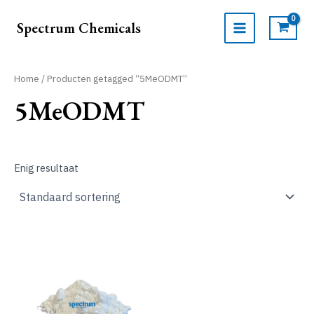
Ga
naar
Spectrum Chemicals
de
MAIN
inhoud
MENU
Home
/ Producten getagged “5MeODMT”
5MeODMT
Enig resultaat