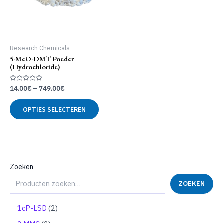
Research Chemicals
5-MeO-DMT Poeder
(Hydrochloride)
Gewaardeerd
14.00
€
–
749.00
€
0
uit
Dit
5
OPTIES SELECTEREN
product
heeft
meerdere
variaties.
Deze
optie
Zoeken
kan
ZOEKEN
gekozen
worden
op
2
1cP-LSD
2
de
p