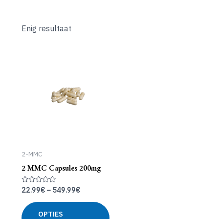
Enig resultaat
2-MMC
2 MMC Capsules 200mg
22.99
€
–
549.99
€
Gewaardeerd
0
uit
Dit
5
OPTIES
product