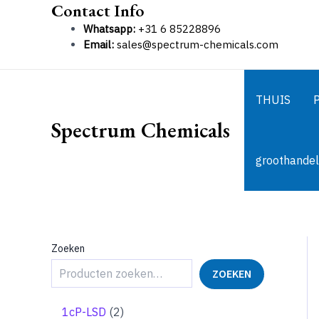
Contact Info
Ga
naar
Whatsapp:
+31 6 85228896
de
Email:
sales@spectrum-chemicals.com
inhoud
THUIS
Spectrum Chemicals
groothandel
Zoeken
ZOEKEN
2
1cP-LSD
2