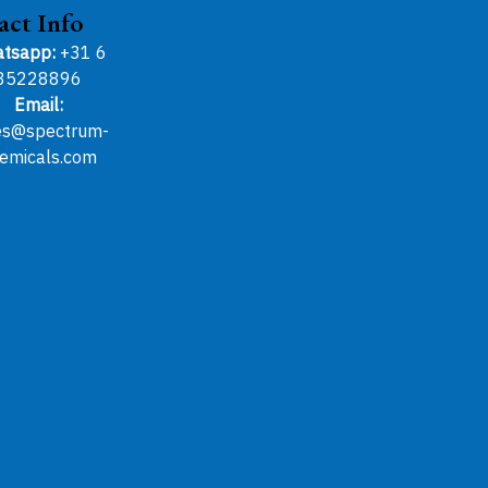
act Info
tsapp:
+31 6
85228896
Email:
es@spectrum-
emicals.com