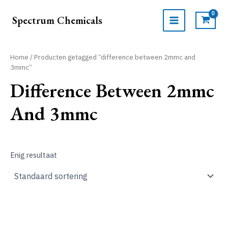
Ga
naar
Spectrum Chemicals
de
MAIN
inhoud
MENU
Home
/ Producten getagged “difference between 2mmc and
3mmc”
Difference Between 2mmc
And 3mmc
Enig resultaat