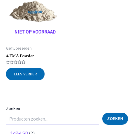
NIET OP VOORRAAD
Gefluoreerden
4-FMA Powder
Gewaardeerd
0
LEES VERDER
uit
5
Zoeken
ZOEKEN
2
1cP-LSD
2