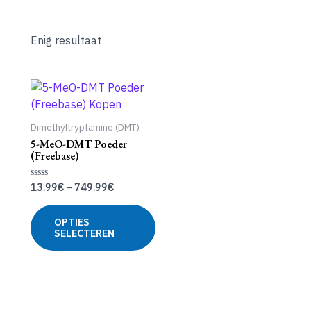
Enig resultaat
Dimethyltryptamine (DMT)
5-MeO-DMT Poeder
(Freebase)
13.99
€
–
749.99
€
Gewaardeerd
0
uit
Dit
5
OPTIES
product
SELECTEREN
heeft
meerdere
variaties.
Deze
optie