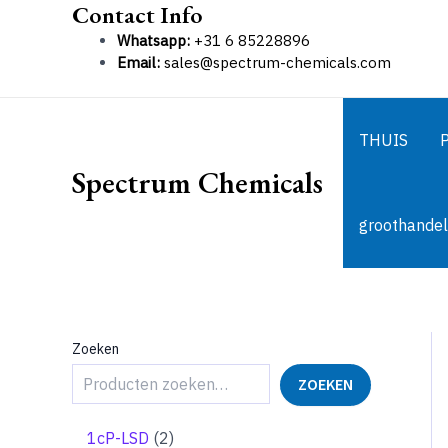
Contact Info
Ga
naar
Whatsapp:
+31 6 85228896
de
Email:
sales@spectrum-chemicals.com
inhoud
THUIS
Spectrum Chemicals
groothandel
Zoeken
ZOEKEN
2
1cP-LSD
2