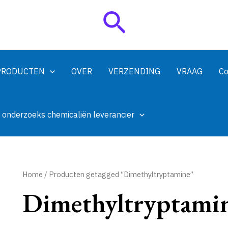
Zoeken
PRODUCTEN
OVER
VERZENDING
VRAAG
Co
 onderzoeks chemicaliën leverancier
Home
/ Producten getagged “Dimethyltryptamine”
Dimethyltryptami