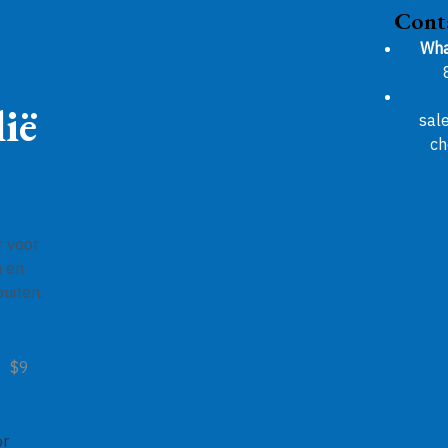
Cont
Wha
ië
sal
ch
r voor
n en
uiten.
$9
or