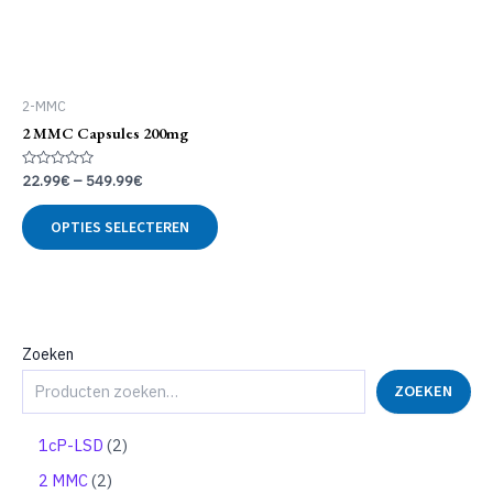
2-MMC
2 MMC Capsules 200mg
Gewaardeerd
22.99
€
–
549.99
€
0
uit
Dit
5
OPTIES SELECTEREN
product
heeft
meerdere
variaties.
Deze
optie
Zoeken
kan
ZOEKEN
gekozen
worden
op
2
1cP-LSD
2
de
p
2
2 MMC
2
productpagina
r