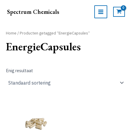
Ga
naar
Spectrum Chemicals
de
MAIN
inhoud
MENU
Home
/ Producten getagged “EnergieCapsules”
EnergieCapsules
Enig resultaat