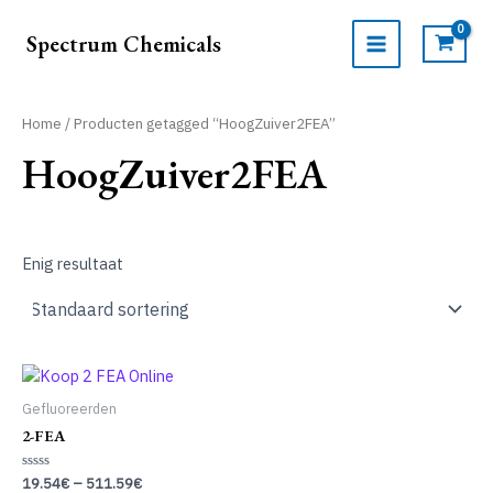
Ga
naar
Spectrum Chemicals
de
MAIN
inhoud
MENU
Home
/ Producten getagged “HoogZuiver2FEA”
HoogZuiver2FEA
Enig resultaat
Gefluoreerden
2-FEA
Gewaardeerd
19.54
€
–
511.59
€