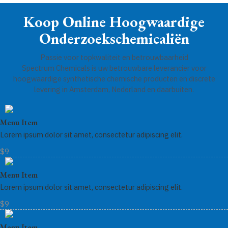
u
o
t
u
p
c
d
Koop Online Hoogwaardige
e
c
r
t
u
n
t
o
e
Onderzoekschemicaliën
c
e
d
n
t
n
u
e
Passie voor topkwaliteit en betrouwbaarheid
c
n
Spectrum Chemicals is uw betrouwbare leverancier voor
t
hoogwaardige synthetische chemische producten en discrete
e
levering in Amsterdam, Nederland en daarbuiten.
n
Menu Item
Lorem ipsum dolor sit amet, consectetur adipiscing elit.
$9
Menu Item
Lorem ipsum dolor sit amet, consectetur adipiscing elit.
$9
Menu Item