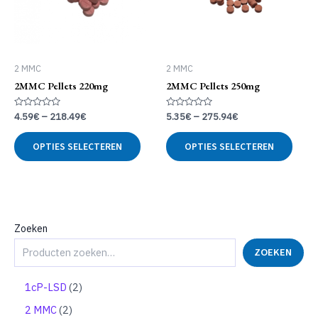
2 MMC
2 MMC
2MMC Pellets 220mg
2MMC Pellets 250mg
Gewaardeerd
Gewaardeerd
4.59
€
–
218.49
€
5.35
€
–
275.94
€
0
0
uit
uit
Dit
Dit
5
5
OPTIES SELECTEREN
OPTIES SELECTEREN
product
produ
heeft
heeft
meerdere
meer
variaties.
variat
Deze
Deze
optie
optie
Zoeken
kan
kan
ZOEKEN
gekozen
geko
worden
word
op
op
2
1cP-LSD
2
de
de
p
2
2 MMC
2
productpagina
produ
r