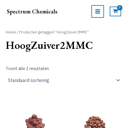
Ga
naar
Spectrum Chemicals
de
MAIN
inhoud
MENU
Home
/ Producten getagged “HoogZuiver2MMC”
HoogZuiver2MMC
Toont alle 2 resultaten