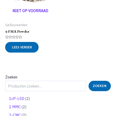
NIET OP VOORRAAD
Gefluoreerden
4-FMA Powder
Gewaardeerd
0
LEES VERDER
uit
5
Zoeken
ZOEKEN
2
1cP-LSD
2
p
2
2 MMC
2
r
p
o
2
2-CMC
2