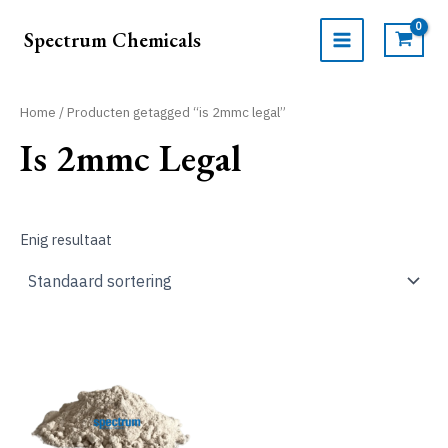
Ga
naar
Spectrum Chemicals
de
MAIN
inhoud
MENU
Home
/ Producten getagged “is 2mmc legal”
Is 2mmc Legal
Enig resultaat