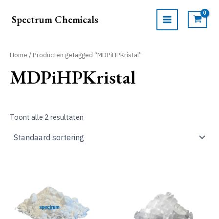
Ga
naar
Spectrum Chemicals
de
MAIN
inhoud
MENU
Home
/ Producten getagged “MDPiHPKristal”
MDPiHPKristal
Toont alle 2 resultaten