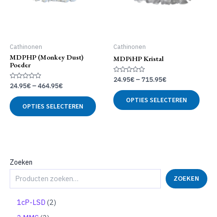
Cathinonen
Cathinonen
MDPHP (Monkey Dust)
MDPiHP Kristal
Poeder
Gewaardeerd
24.95
€
–
715.95
€
0
Gewaardeerd
24.95
€
–
464.95
€
uit
Dit
0
5
uit
Dit
OPTIES SELECTEREN
produ
5
OPTIES SELECTEREN
product
heeft
heeft
meer
meerdere
variat
variaties.
Deze
Deze
optie
optie
Zoeken
kan
kan
geko
ZOEKEN
gekozen
word
worden
op
op
2
1cP-LSD
2
de
de
p
produ