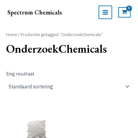
Ga
naar
Spectrum Chemicals
de
MAIN
inhoud
MENU
Home
/ Producten getagged “OnderzoekChemicals”
OnderzoekChemicals
Enig resultaat