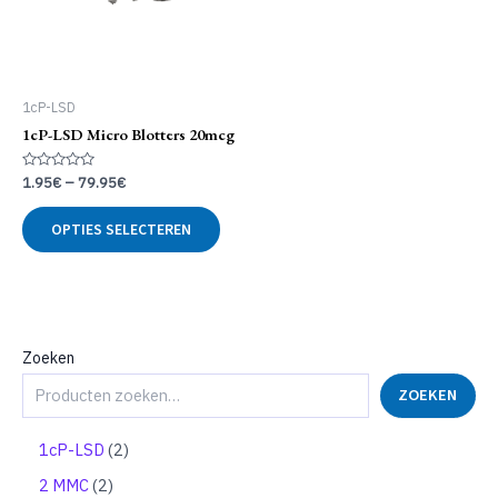
1cP-LSD
1cP-LSD Micro Blotters 20mcg
Gewaardeerd
1.95
€
–
79.95
€
0
uit
Dit
5
OPTIES SELECTEREN
product
heeft
meerdere
variaties.
Deze
optie
Zoeken
kan
ZOEKEN
gekozen
worden
op
2
1cP-LSD
2
de
p
2
2 MMC
2
productpagina
r