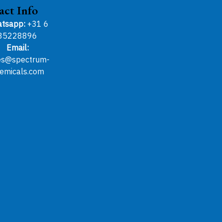
act Info
tsapp:
+31 6
85228896
Email:
es@spectrum-
emicals.com