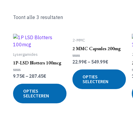
Toont alle 3 resultaten
2-MMC
2 MMC Capsules 200mg
Lysergamides
22.99
€
–
549.99
€
Gewaardeerd
1P-LSD Blotters 100mcg
0
uit
Dit
5
9.75
€
–
287.45
€
Gewaardeerd
OPTIES
pro
0
SELECTEREN
uit
Dit
hee
5
OPTIES
product
me
SELECTEREN
heeft
var
meerdere
De
variaties.
opt
Deze
ka
optie
ge