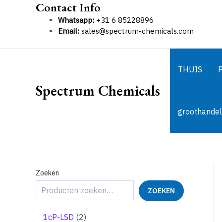
Contact Info
Ga
naar
Whatsapp:
+31 6 85228896
de
Email:
sales@spectrum-chemicals.com
inhoud
THUIS
Spectrum Chemicals
groothandel
Zoeken
ZOEKEN
2
1cP-LSD
2