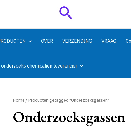
Zoeken
PRODUCTEN
OVER
VERZENDING
VRAAG
Co
 onderzoeks chemicaliën leverancier
Home
/ Producten getagged “Onderzoeksgassen”
Onderzoeksgassen