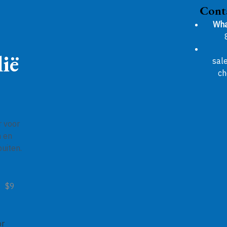
Cont
Wha
ië
sal
ch
r voor
n en
uiten.
$9
or