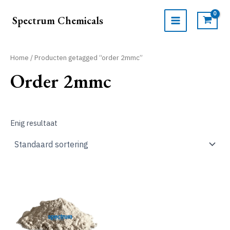
Ga
naar
Spectrum Chemicals
de
MAIN
inhoud
MENU
Home
/ Producten getagged “order 2mmc”
Order 2mmc
Enig resultaat