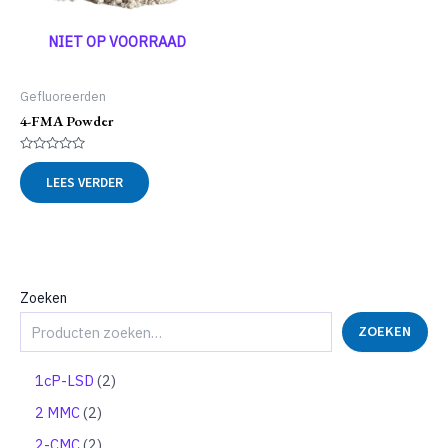
NIET OP VOORRAAD
Gefluoreerden
4-FMA Powder
Gewaardeerd
0
LEES VERDER
uit
5
Zoeken
ZOEKEN
2
1cP-LSD
2
p
2
2 MMC
2
r
p
o
2
2-CMC
2