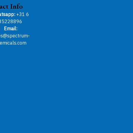
act Info
tsapp:
+31 6
85228896
Email:
es@spectrum-
emicals.com