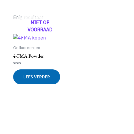
Enig resultaat
NIET OP
VOORRAAD
Gefluoreerden
4-FMA Powder
Gewaardeerd
0
LEES VERDER
uit
5