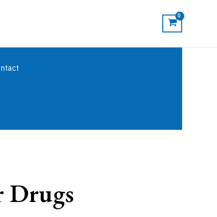
ntact
r Drugs