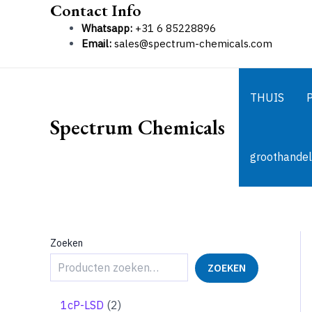
Contact Info
Ga
naar
Whatsapp:
+31 6 85228896
de
Email:
sales@spectrum-chemicals.com
inhoud
THUIS
Spectrum Chemicals
groothandel
Zoeken
ZOEKEN
2
1cP-LSD
2