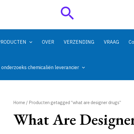
Zoeken
PRODUCTEN
OVER
VERZENDING
VRAAG
Co
 onderzoeks chemicaliën leverancier
Home
/ Producten getagged “what are designer drugs”
What Are Designe