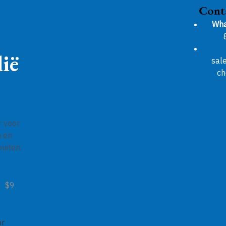
Cont
Wha
ië
sal
ch
r voor
n en
uiten.
$9
or