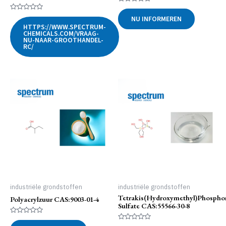
Gewaardeerd
0
Gewaardeerd
NU INFORMEREN
uit
0
HTTPS://WWW.SPECTRUM-
5
uit
CHEMICALS.COM/VRAAG-
5
NU-NAAR-GROOTHANDEL-
RC/
industriële grondstoffen
industriële grondstoffen
Tetrakis(hydroxymethyl)phosph
Polyacrylzuur CAS:9003-01-4
Sulfate CAS:55566-30-8
Gewaardeerd
0
Gewaardeerd