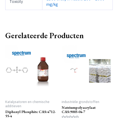
Toxicity
mg/kg
Gerelateerde Producten
Katalysatoren en chemische
industriële grondstoffen
additieven
Natriumpolyacrylaat
Diphenyl Phosphite CAS:4712-
CAS:9003-04-7
55-4