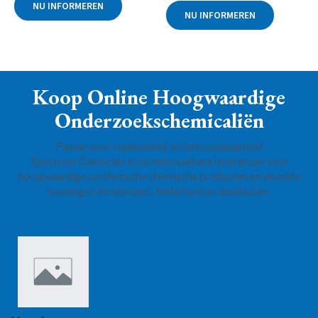
NU INFORMEREN
uit
0
NU INFORMEREN
5
uit
5
Koop Online Hoogwaardige
Onderzoekschemicaliën
Passie voor topkwaliteit en betrouwbaarheid
Spectrum Chemicals is uw betrouwbare leverancier voor
hoogwaardige synthetische chemische producten en discrete
levering in Amsterdam, Nederland en daarbuiten.