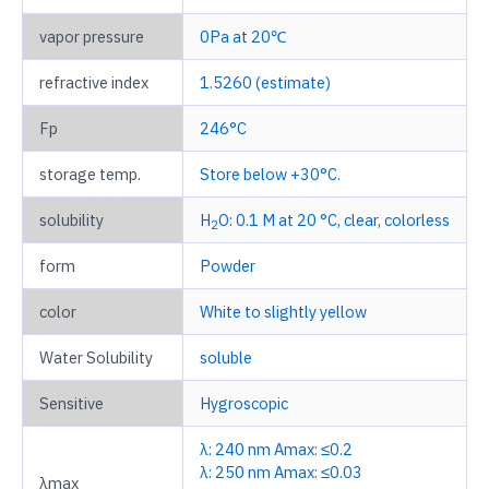
vapor pressure
0Pa at 20℃
refractive index
1.5260 (estimate)
Fp
246°C
storage temp.
Store below +30°C.
solubility
H
O: 0.1 M at 20 °C, clear, colorless
2
form
Powder
color
White to slightly yellow
Water Solubility
soluble
Sensitive
Hygroscopic
λ: 240 nm Amax: ≤0.2
λ: 250 nm Amax: ≤0.03
λmax