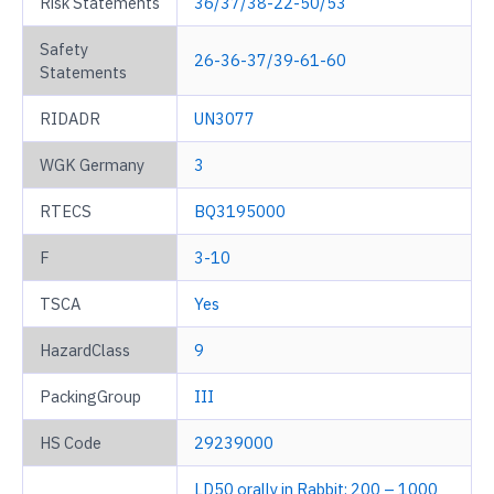
Risk Statements
36/37/38-22-50/53
Safety
26-36-37/39-61-60
Statements
RIDADR
UN3077
WGK Germany
3
RTECS
BQ3195000
F
3-10
TSCA
Yes
HazardClass
9
PackingGroup
III
HS Code
29239000
LD50 orally in Rabbit: 200 – 1000