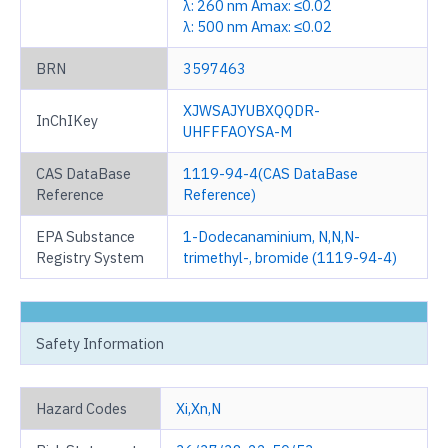
λ: 260 nm Amax: ≤0.02
λ: 500 nm Amax: ≤0.02
BRN
3597463
XJWSAJYUBXQQDR-
InChIKey
UHFFFAOYSA-M
CAS DataBase
1119-94-4(CAS DataBase
Reference
Reference)
EPA Substance
1-Dodecanaminium, N,N,N-
Registry System
trimethyl-, bromide (1119-94-4)
Safety Information
Hazard Codes
Xi,Xn,N