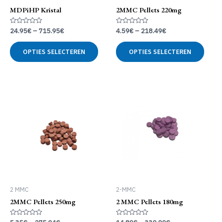
MDPiHP Kristal
2MMC Pellets 220mg
Gewaardeerd
Gewaardeerd
24.95
€
–
715.95
€
4.59
€
–
218.49
€
0
0
uit
uit
Dit
Dit
5
5
OPTIES SELECTEREN
OPTIES SELECTEREN
product
produ
heeft
heeft
meerdere
meer
variaties.
variat
Deze
Deze
optie
optie
kan
kan
gekozen
geko
worden
word
op
op
de
de
productpagina
produ
2 MMC
2-MMC
2MMC Pellets 250mg
2 MMC Pellets 180mg
Gewaardeerd
Gewaardeerd