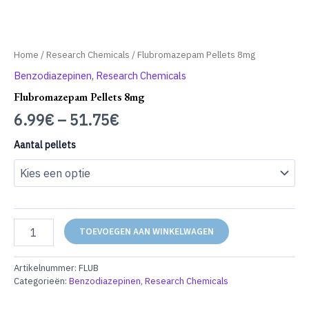
Home
/
Research Chemicals
/ Flubromazepam Pellets 8mg
Benzodiazepinen
,
Research Chemicals
Flubromazepam Pellets 8mg
6.99
€
–
51.75
€
Aantal pellets
Flubromazepam
TOEVOEGEN AAN WINKELWAGEN
Pellets
8mg
aantal
Artikelnummer:
FLUB
Categorieën:
Benzodiazepinen
,
Research Chemicals