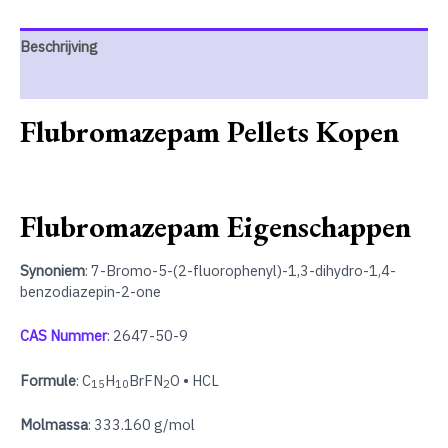
Beschrijving
Extra informatie
Flubromazepam Pellets Kopen
Flubromazepam
Eigenschappen
Synoniem
: 7-Bromo-5-(2-fluorophenyl)-1,3-dihydro-1,4-
benzodiazepin-2-one
CAS Nummer
: 2647-50-9
Formule
: C
H
BrFN
O • HCL
15
10
2
Molmassa
: 333.160 g/mol