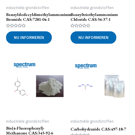
industriële grondstoffen
industriële grondstoffen
Benzyldodecyldimethylammonium
Benzyltriethylammonium
Bromide CAS:7281-04-1
Chloride CAS:56-37-1
Gewaardeerd
Gewaardeerd
0
0
NU INFORMEREN
NU INFORMEREN
uit
uit
5
5
industriële grondstoffen
industriële grondstoffen
Bis(4-Fluorophenyl)-
Carbohydrazide CAS:497-18-7
Methanone CAS:345-92-6