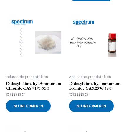
industriële grondstoffen
Agrarische grondstoffen
Didecyl Dimethyl Ammonium
Didecyldimethylammonium
Chloride CAS:7173-51-5
Bromide CAS:2390-68-3
Gewaardeerd
Gewaardeerd
0
0
NU INFORMEREN
NU INFORMEREN
uit
uit
5
5