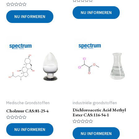
Gewaardeerd
0
Gewaardeerd
NU INFORMEREN
uit
0
NU INFORMEREN
5
uit
5
Medische Grondstoffen
industriële grondstoffen
Dichloroacetic Acid Methyl
Cholzuur CAS:81-25-4
Ester CAS:116-54-1
Gewaardeerd
0
Gewaardeerd
NU INFORMEREN
uit
0
NU INFORMEREN
5
uit
5