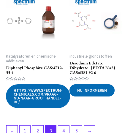
Katalysatoren en chemische
industriële grondstoffen
additieven
Disodium Edetate
Diphenyl Phosphite CAS:4712-
Dihydrate（EDTA.Na2）
55-4
CAS:6381-92-6
Gewaardeerd
Gewaardeerd
0
0
HTTPS://WWW.SPECTRUM-
NU INFORMEREN
uit
uit
CHEMICALS.COM/VRAAG-
5
5
NU-NAAR-GROOTHANDEL-
RC/
←
1
2
3
4
5
→