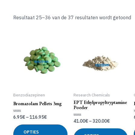
Resultaat 25–36 van de 37 resultaten wordt getoond
Benzodiazepinen
Research Chemicals
EPT Ethylpropyltryptamine
Bromazolam Pellets 3mg
Poeder
6.95
€
–
116.95
€
Gewaardeerd
41.00
€
–
320.00
€
0
Gewaardeerd
uit
0
Dit
5
uit
Dit
OPTIES
product
5