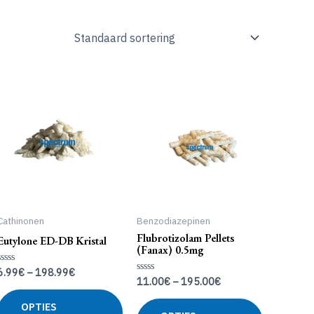
Cathinonen
Benzodiazepinen
Flubrotizolam Pellets
Eutylone ED-DB Kristal
(Fanax) 0.5mg
6.99
€
–
198.99
€
Gewaardeerd
11.00
€
–
195.00
€
0
Gewaardeerd
uit
0
Dit
5
uit
Dit
OPTIES
product
5