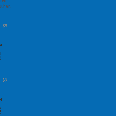
n en
uiten.
$9
or
u
g
$9
or
u
g