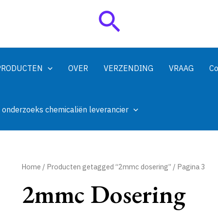
Zoeken
PRODUCTEN
OVER
VERZENDING
VRAAG
Co
 onderzoeks chemicaliën leverancier
Home
/
Producten getagged “2mmc dosering”
/ Pagina 3
2mmc Dosering