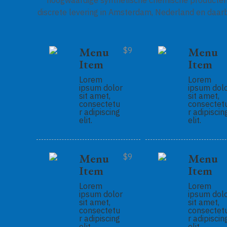
hoogwaardige synthetische chemische producte
discrete levering in Amsterdam, Nederland en daarb
Menu
Menu
$9
Item
Item
Lorem
Lorem
ipsum dolor
ipsum dol
sit amet,
sit amet,
consectetu
consectet
r adipiscing
r adipiscin
elit.
elit.
Menu
Menu
$9
Item
Item
Lorem
Lorem
ipsum dolor
ipsum dol
sit amet,
sit amet,
consectetu
consectet
r adipiscing
r adipiscin
elit.
elit.