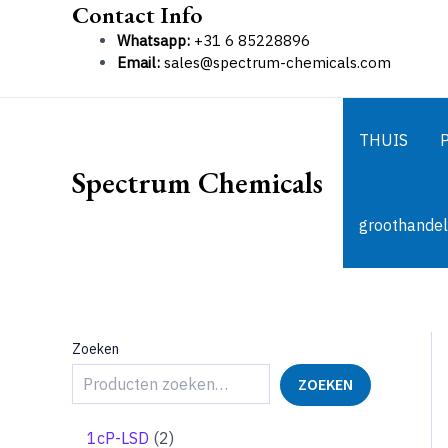
Contact Info
Ga
naar
Whatsapp:
+31 6 85228896
de
Email:
sales@spectrum-chemicals.com
inhoud
THUIS
Spectrum Chemicals
groothandel
Zoeken
ZOEKEN
2
1cP-LSD
2