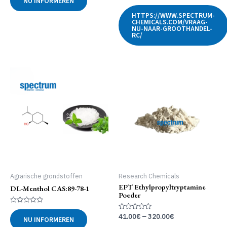
NU INFORMEREN
uit
Gewaardeerd
5
0
HTTPS://WWW.SPECTRUM-
uit
CHEMICALS.COM/VRAAG-
5
NU-NAAR-GROOTHANDEL-
RC/
Agrarische grondstoffen
Research Chemicals
EPT Ethylpropyltryptamine
DL-Menthol CAS:89-78-1
Poeder
Gewaardeerd
0
Gewaardeerd
41.00
€
–
320.00
€
NU INFORMEREN
uit
0
5