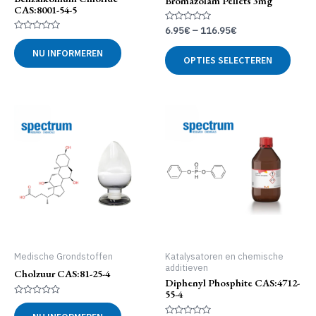
Bromazolam Pellets 3mg
CAS:8001-54-5
Gewaardeerd
6.95
€
–
116.95
€
0
Gewaardeerd
uit
Dit
0
NU INFORMEREN
5
uit
OPTIES SELECTEREN
produ
5
heeft
meer
variat
Deze
optie
kan
geko
word
op
de
produ
Medische Grondstoffen
Katalysatoren en chemische
additieven
Cholzuur CAS:81-25-4
Diphenyl Phosphite CAS:4712-
55-4
Gewaardeerd
0