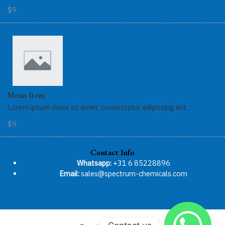
$9
Menu Item
Lorem ipsum dolor sit amet, consectetur adipiscing elit.
$9
Contact Info
Whatsapp:
+31 6 85228896
Email:
sales@spectrum-chemicals.com