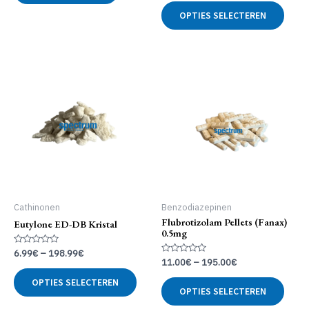
uit
Dit
5
OPTIES SELECTEREN
produ
heeft
meer
variat
Deze
optie
kan
geko
word
op
de
produ
Cathinonen
Benzodiazepinen
Flubrotizolam Pellets (Fanax)
Eutylone ED-DB Kristal
0.5mg
Gewaardeerd
6.99
€
–
198.99
€
0
Gewaardeerd
11.00
€
–
195.00
€
uit
Dit
0
5
uit
Dit
OPTIES SELECTEREN
product
5
OPTIES SELECTEREN
produ
heeft
heeft