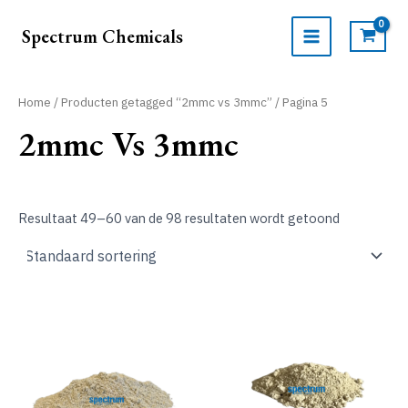
Ga
naar
Spectrum Chemicals
de
MAIN
inhoud
MENU
Home
/
Producten getagged “2mmc vs 3mmc”
/ Pagina 5
2mmc Vs 3mmc
Resultaat 49–60 van de 98 resultaten wordt getoond