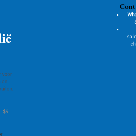
Cont
Wha
ië
sal
ch
r voor
n en
uiten.
$9
or