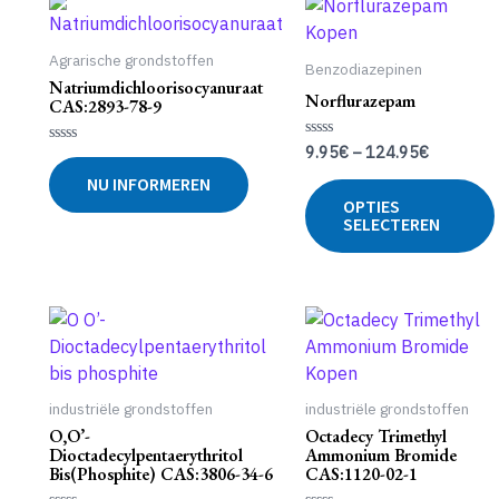
Agrarische grondstoffen
Benzodiazepinen
Natriumdichloorisocyanuraat
Norflurazepam
CAS:2893-78-9
9.95
€
–
124.95
€
Gewaardeerd
Gewaardeerd
0
0
uit
NU INFORMEREN
uit
5
5
OPTIES
SELECTEREN
industriële grondstoffen
industriële grondstoffen
O,O’-
Octadecy Trimethyl
Dioctadecylpentaerythritol
Ammonium Bromide
Bis(phosphite) CAS:3806-34-6
CAS:1120-02-1