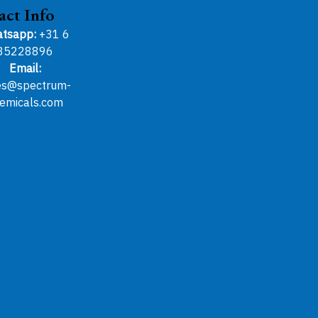
act Info
tsapp:
+31 6
85228896
Email:
es@spectrum-
emicals.com