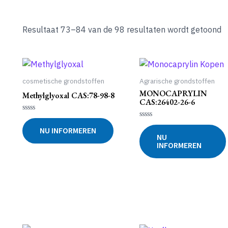
Resultaat 73–84 van de 98 resultaten wordt getoond
cosmetische grondstoffen
Agrarische grondstoffen
MONOCAPRYLIN
Methylglyoxal CAS:78-98-8
CAS:26402-26-6
Gewaardeerd
0
Gewaardeerd
NU INFORMEREN
uit
0
NU
5
uit
INFORMEREN
5