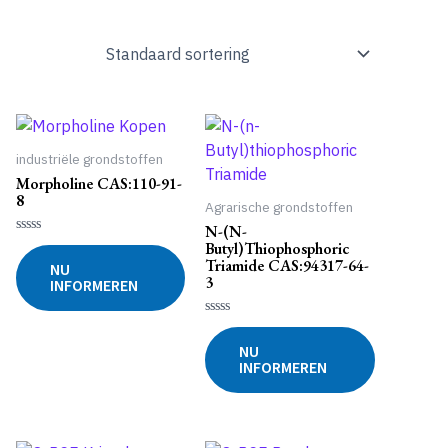
industriële grondstoffen
Morpholine CAS:110-91-
8
Agrarische grondstoffen
N-(n-
Gewaardeerd
Butyl)thiophosphoric
0
Triamide CAS:94317-64-
NU
uit
3
INFORMEREN
5
Gewaardeerd
0
NU
uit
INFORMEREN
5