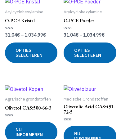
Arylcyclohexylamine
Arylcyclohexylamine
O-PCE Kristal
O-PCE Poeder
31.04
€
–
1,034.99
€
31.04
€
–
1,034.99
€
Gewaardeerd
Gewaardeerd
0
0
uit
uit
Dit
Dit
5
5
OPTIES
OPTIES
Dit
product
product
SELECTEREN
SELECTEREN
product
heeft
heeft
heeft
meerdere
meerdere
meerdere
variaties.
variaties.
variaties.
Deze
Deze
Deze
optie
optie
optie
kan
kan
Agrarische grondstoffen
Medische Grondstoffen
kan
gekozen
gekozen
Olivetolic Acid CAS:491-
Olivetol CAS:500-66-3
gekozen
worden
worden
72-5
worden
op
op
Gewaardeerd
op
de
de
0
Gewaardeerd
NU
uit
0
de
productpagina
productpa
NU
INFORMEREN
5
uit
INFORMEREN
5