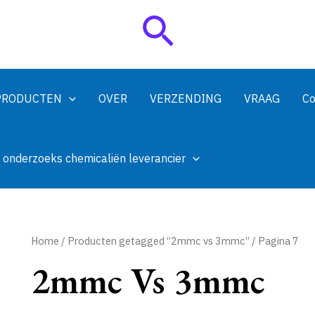
Zoeken
PRODUCTEN
OVER
VERZENDING
VRAAG
Co
 onderzoeks chemicaliën leverancier
Home
/
Producten getagged “2mmc vs 3mmc”
/ Pagina 7
2mmc Vs 3mmc