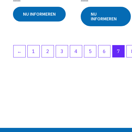
Gewaardeerd
Gewaardeerd
0
0
NU INFORMEREN
NU
uit
uit
INFORMEREN
5
5
←
1
2
3
4
5
6
7