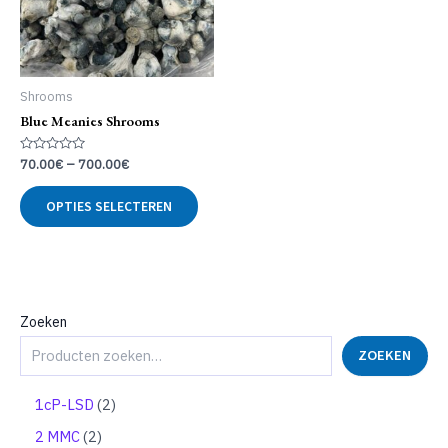
Shrooms
Blue Meanies Shrooms
Gewaardeerd
70.00
€
–
700.00
€
0
uit
Dit
5
OPTIES SELECTEREN
product
heeft
meerdere
variaties.
Deze
optie
Zoeken
kan
ZOEKEN
gekozen
worden
op
2
1cP-LSD
2
de
p
2
2 MMC
2
productpagina
r