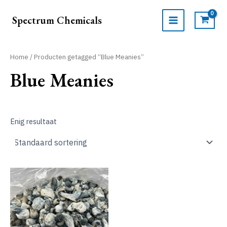
Ga
naar
Spectrum Chemicals
de
MAIN
inhoud
MENU
Home
/ Producten getagged “Blue Meanies”
Blue Meanies
Enig resultaat