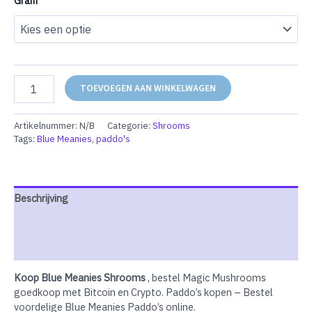
Gram
Blue
TOEVOEGEN AAN WINKELWAGEN
Meanies
Shrooms
aantal
Artikelnummer:
N/B
Categorie:
Shrooms
Tags:
Blue Meanies
,
paddo's
Beschrijving
Extra informatie
Beoordelingen (0)
Koop Blue Meanies Shrooms
, bestel Magic Mushrooms
goedkoop met Bitcoin en Crypto. Paddo’s kopen – Bestel
voordelige Blue Meanies Paddo’s online.