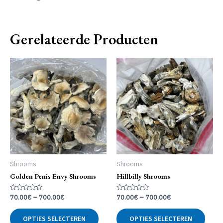
Gerelateerde Producten
Shrooms
Shrooms
Golden Penis Envy Shrooms
Hillbilly Shrooms
Gewaardeerd
Gewaardeerd
70.00
€
–
700.00
€
70.00
€
–
700.00
€
0
0
uit
uit
Dit
Dit
5
5
OPTIES SELECTEREN
OPTIES SELECTEREN
product
produ