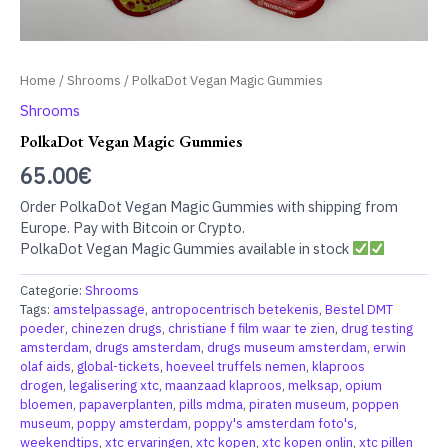
Home
/
Shrooms
/ PolkaDot Vegan Magic Gummies
Shrooms
PolkaDot Vegan Magic Gummies
65.00
€
Order PolkaDot Vegan Magic Gummies with shipping from
Europe. Pay with Bitcoin or Crypto.
PolkaDot Vegan Magic Gummies available in stock
Categorie:
Shrooms
Tags:
amstelpassage
,
antropocentrisch betekenis
,
Bestel DMT
poeder
,
chinezen drugs
,
christiane f film waar te zien
,
drug testing
amsterdam
,
drugs amsterdam
,
drugs museum amsterdam
,
erwin
olaf aids
,
global-tickets
,
hoeveel truffels nemen
,
klaproos
drogen
,
legalisering xtc
,
maanzaad klaproos
,
melksap
,
opium
bloemen
,
papaverplanten
,
pills mdma
,
piraten museum
,
poppen
museum
,
poppy amsterdam
,
poppy's amsterdam foto's
,
weekendtips
,
xtc ervaringen
,
xtc kopen
,
xtc kopen onlin
,
xtc pillen