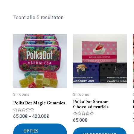
Toont alle 5 resultaten
Shrooms
Shrooms
PolkaDot Shroom
PolkaDot Magic Gummies
Chocoladetruffels
65.00
€
–
420.00
€
Gewaardeerd
65.00
€
0
Gewaardeerd
uit
0
Dit
5
uit
OPTIES
product
5