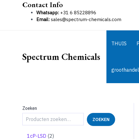
Contact Info
Ga
naar
Whatsapp:
+31 6 85228896
de
Email:
sales@spectrum-chemicals.com
inhoud
THUIS
Spectrum Chemicals
groothandel
Zoeken
ZOEKEN
2
1cP-LSD
2