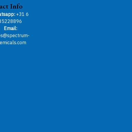
act Info
tsapp:
+31 6
85228896
Email:
es@spectrum-
emicals.com