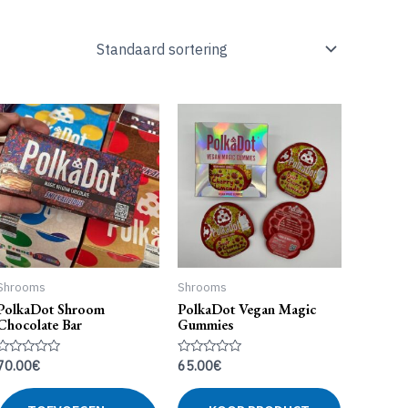
Shrooms
Shrooms
PolkaDot Shroom
PolkaDot Vegan Magic
Chocolate Bar
Gummies
70.00
€
65.00
€
Gewaardeerd
Gewaardeerd
0
0
uit
uit
5
5