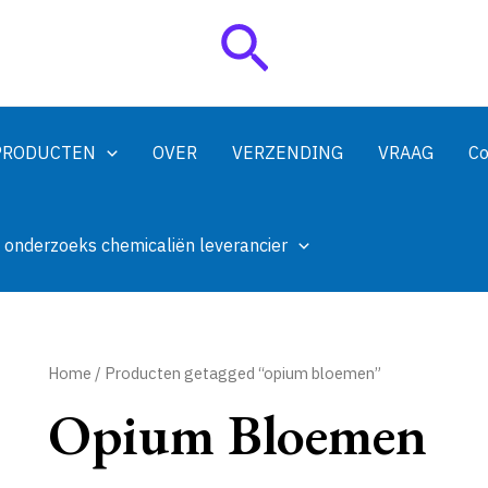
Zoeken
PRODUCTEN
OVER
VERZENDING
VRAAG
Co
 onderzoeks chemicaliën leverancier
Home
/ Producten getagged “opium bloemen”
Opium Bloemen