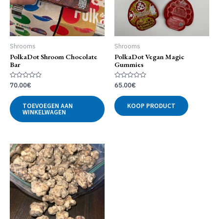
de
productpagina
Shrooms
Shrooms
PolkaDot Shroom Chocolate
PolkaDot Vegan Magic
Bar
Gummies
Gewaardeerd
Gewaardeerd
70.00
€
65.00
€
0
0
uit
uit
5
5
TOEVOEGEN AAN
KOOP PRODUCT
WINKELWAGEN