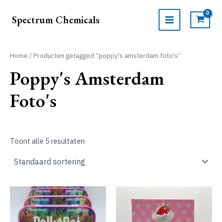
Ga
naar
Spectrum Chemicals
de
MAIN
inhoud
MENU
Home
/ Producten getagged “poppy's amsterdam foto's”
Poppy's Amsterdam
Foto's
Toont alle 5 resultaten