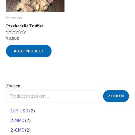
Shrooms
Psychedelic Truffles
Gewaardeerd
70.00
€
0
uit
5
KOOP PRODUCT
Zoeken
ZOEKEN
2
1cP-LSD
2
p
2
2 MMC
2
r
p
o
2
2-CMC
2
r