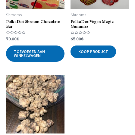
Shrooms
Shrooms
PolkaDot Shroom Chocolate
PolkaDot Vegan Magic
Bar
Gummies
Gewaardeerd
Gewaardeerd
70.00
€
65.00
€
0
0
uit
uit
5
5
TOEVOEGEN AAN
KOOP PRODUCT
WINKELWAGEN