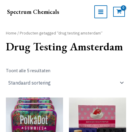
Ga
naar
Spectrum Chemicals
de
MAIN
inhoud
MENU
Home
/ Producten getagged “drug testing amsterdam”
Drug Testing Amsterdam
Toont alle 5 resultaten