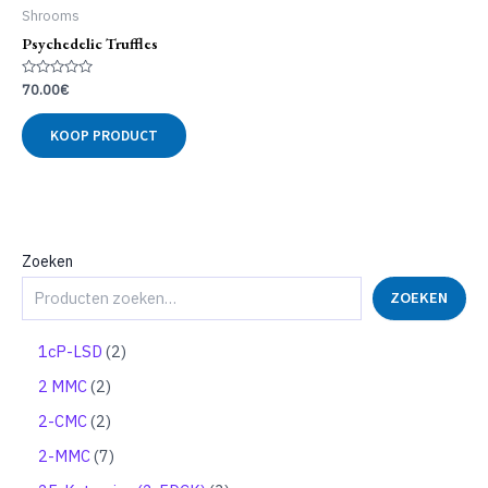
Shrooms
Psychedelic Truffles
Gewaardeerd
70.00
€
0
uit
5
KOOP PRODUCT
Zoeken
ZOEKEN
2
1cP-LSD
2
p
2
2 MMC
2
r
p
o
2
2-CMC
2
r
d
p
o
7
2-MMC
7
u
r
d
p
c