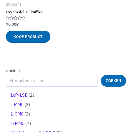
Shrooms
Psychedelic Truffles
Gewaardeerd
70.00
€
0
uit
5
KOOP PRODUCT
Zoeken
ZOEKEN
2
1cP-LSD
2
p
2
2 MMC
2
r
p
o
2
2-CMC
2
r
d
p
o
7
2-MMC
7
u
r
d
p
c