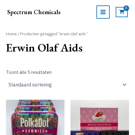
Ga
naar
Spectrum Chemicals
de
MAIN
inhoud
MENU
Home
/ Producten getagged “erwin olaf aids”
Erwin Olaf Aids
Toont alle 5 resultaten