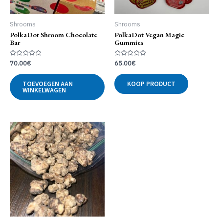
Shrooms
Shrooms
PolkaDot Shroom Chocolate
PolkaDot Vegan Magic
Bar
Gummies
Gewaardeerd
Gewaardeerd
70.00
€
65.00
€
0
0
uit
uit
5
5
TOEVOEGEN AAN
KOOP PRODUCT
WINKELWAGEN