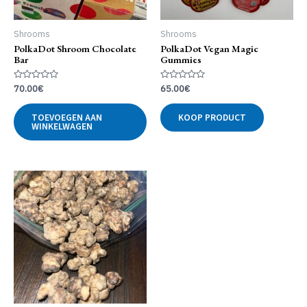
Shrooms
Shrooms
PolkaDot Shroom Chocolate
PolkaDot Vegan Magic
Bar
Gummies
Gewaardeerd
Gewaardeerd
70.00
€
65.00
€
0
0
uit
uit
5
5
TOEVOEGEN AAN
KOOP PRODUCT
WINKELWAGEN