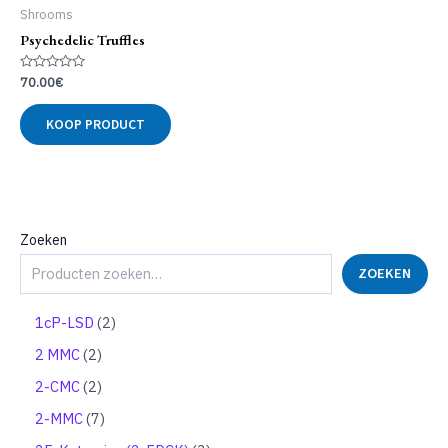
Shrooms
Psychedelic Truffles
Gewaardeerd
70.00
€
0
uit
5
KOOP PRODUCT
Zoeken
ZOEKEN
2
1cP-LSD
2
p
2
2 MMC
2
r
p
o
2
2-CMC
2
r
d
p
o
7
2-MMC
7
u
r
d
p
c