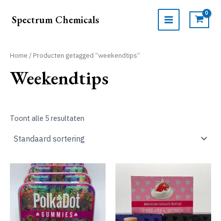
Ga
naar
Spectrum Chemicals
de
MAIN
inhoud
MENU
Home
/ Producten getagged “weekendtips”
Weekendtips
Toont alle 5 resultaten