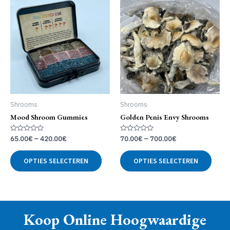
optie
kan
gekozen
worden
op
de
productpagina
Shrooms
Shrooms
Mood Shroom Gummies
Golden Penis Envy Shrooms
Gewaardeerd
Gewaardeerd
65.00
€
–
420.00
€
70.00
€
–
700.00
€
0
0
uit
uit
Dit
Dit
5
5
OPTIES SELECTEREN
OPTIES SELECTEREN
product
produ
heeft
heeft
meerdere
meer
variaties.
variat
Deze
Deze
Koop Online Hoogwaardige
optie
optie
kan
kan