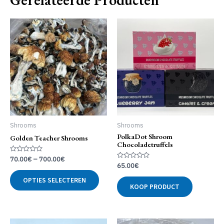
Shrooms
Shrooms
PolkaDot Shroom
Golden Teacher Shrooms
Chocoladetruffels
Gewaardeerd
70.00
€
–
700.00
€
0
Gewaardeerd
65.00
€
uit
Dit
0
5
uit
OPTIES SELECTEREN
product
5
KOOP PRODUCT
heeft
meerdere
variaties.
Deze