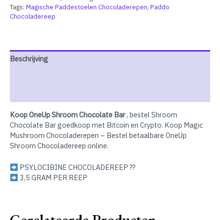
aantal
Tags:
Magische Paddestoelen Chocoladerepen
,
Paddo
Chocoladereep
Beschrijving
Extra informatie
Beoordelingen (0)
Koop OneUp Shroom Chocolate Bar
, bestel Shroom
Chocolate Bar goedkoop met Bitcoin en Crypto. Koop Magic
Mushroom Chocoladerepen – Bestel betaalbare OneUp
Shroom Chocoladereep online.
PSYLOCIBINE CHOCOLADEREEP ??
3,5 GRAM PER REEP
Gerelateerde Producten