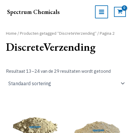
Ga
naar
Spectrum Chemicals
de
MAIN
inhoud
MENU
Home
/
Producten getagged “DiscreteVerzending”
/ Pagina 2
DiscreteVerzending
Resultaat 13–24 van de 29 resultaten wordt getoond