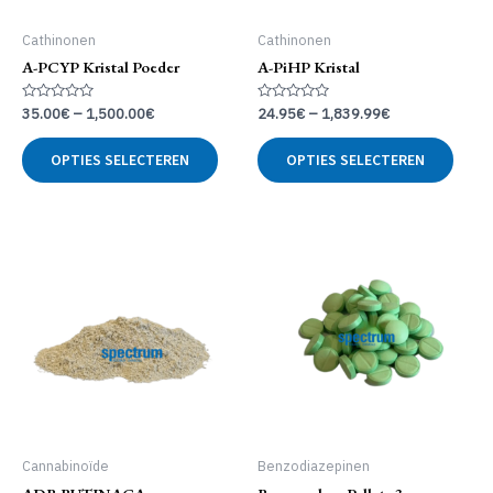
Cathinonen
Cathinonen
A-PCYP Kristal Poeder
A-PiHP Kristal
Gewaardeerd
Gewaardeerd
35.00
€
–
1,500.00
€
24.95
€
–
1,839.99
€
0
0
uit
uit
Dit
Dit
5
5
OPTIES SELECTEREN
OPTIES SELECTEREN
product
produ
heeft
heeft
meerdere
meer
variaties.
variat
Deze
Deze
optie
optie
kan
kan
gekozen
geko
worden
word
op
op
de
de
productpagina
produ
Cannabinoïde
Benzodiazepinen