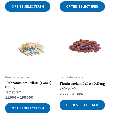
uit
uit
Dit
Dit
5
5
OPTIES SELECTEREN
OPTIES SELECTEREN
product
produ
heeft
heeft
meerdere
meer
variaties.
variat
Deze
Deze
optie
optie
kan
kan
gekozen
geko
worden
word
op
op
de
de
productpagina
produ
Benzodiazepinen
Benzodiazepinen
Flubrotizolam Pellets (Fanax)
Flunitrazolam Pellets 0.25mg
0.5mg
Gewaardeerd
9.99
€
–
45.00
€
0
Gewaardeerd
11.00
€
–
195.00
€
uit
Dit
0
5
uit
Dit
OPTIES SELECTEREN
produ
5
OPTIES SELECTEREN
product
heeft