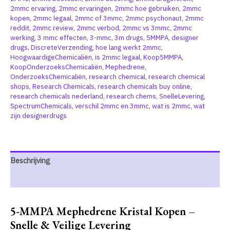
2mmc ervaring
,
2mmc ervaringen
,
2mmc hoe gebruiken
,
2mmc
kopen
,
2mmc legaal
,
2mmc of 3mmc
,
2mmc psychonaut
,
2mmc
reddit
,
2mmc review
,
2mmc verbod
,
2mmc vs 3mmc
,
2mmc
werking
,
3 mmc effecten
,
3-mmc
,
3m drugs
,
5MMPA
,
designer
drugs
,
DiscreteVerzending
,
hoe lang werkt 2mmc
,
HoogwaardigeChemicaliën
,
is 2mmc legaal
,
Koop5MMPA
,
KoopOnderzoeksChemicaliën
,
Mephedrene
,
OnderzoeksChemicaliën
,
research chemical
,
research chemical
shops
,
Research Chemicals
,
research chemicals buy online
,
research chemicals nederland
,
research chems
,
SnelleLevering
,
SpectrumChemicals
,
verschil 2mmc en 3mmc
,
wat is 2mmc
,
wat
zijn designerdrugs
Beschrijving
Extra informatie
5-MMPA Mephedrene Kristal Kopen –
Snelle & Veilige Levering