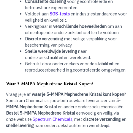
Consistente dosering
voor gecontroleerde en
betrouwbare experimenten.
Voldoet aan
SGS-tests
en industriestandaarden voor
veiligheid en kwaliteit.
Verkrijgbaar in
verschillende hoeveelheden
om aan
uiteenlopende onderzoeksbehoeften te voldoen.
Discrete verzending
met veilige verpakking voor
bescherming van privacy.
Snelle wereldwijde levering
naar
onderzoeksfaciliteiten wereldwijd.
Gebruikt door onderzoekers voor de
stabiliteit
en
reproduceerbaarheid in gecontroleerde omgevingen.
Waar 5-MMPA Mephedrene Kristal Kopen?
Vraag je je af
waar je 5-MMPA Mephedrene Kristal kunt kopen
?
Spectrum Chemicals is jouw betrouwbare leverancier van
5-
MMPA Mephedrene Kristal
en andere onderzoekschemicaliën.
Bestel 5-MMPA Mephedrene Kristal
eenvoudig en veilig via
onze website
Spectrum Chemicals
, met
discrete verzending
en
snelle levering
naar onderzoeksfaciliteiten wereldwijd
.