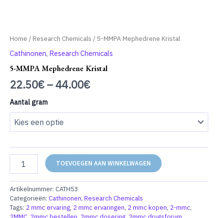
Home
/
Research Chemicals
/ 5-MMPA Mephedrene Kristal
Cathinonen
,
Research Chemicals
5-MMPA Mephedrene Kristal
22.50
€
–
44.00
€
Aantal gram
5-
TOEVOEGEN AAN WINKELWAGEN
MMPA
Mephedrene
Kristal
Artikelnummer:
CATH53
aantal
Categorieën:
Cathinonen
,
Research Chemicals
Tags:
2 mmc ervaring
,
2 mmc ervaringen
,
2 mmc kopen
,
2-mmc
,
2MMC
,
2mmc bestellen
,
2mmc dosering
,
2mmc drugsforum
,