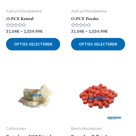
Arylcyclohexylamine
Arylcyclohexylamine
O-PCE Kristal
O-PCE Poeder
Gewaardeerd
Gewaardeerd
31.04
€
–
1,034.99
€
31.04
€
–
1,034.99
€
0
0
uit
uit
Dit
Dit
5
5
OPTIES SELECTEREN
OPTIES SELECTEREN
product
produ
heeft
heeft
meerdere
meer
variaties.
variat
Deze
Deze
optie
optie
kan
kan
gekozen
geko
worden
word
op
op
de
de
productpagina
produ
Cathinonen
Benzodiazepinen