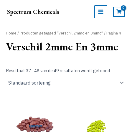
Ga
naar
Spectrum Chemicals
de
MAIN
inhoud
MENU
Home
/
Producten getagged “verschil 2mmc en 3mmc”
/ Pagina 4
Verschil 2mmc En 3mmc
Resultaat 37–48 van de 49 resultaten wordt getoond