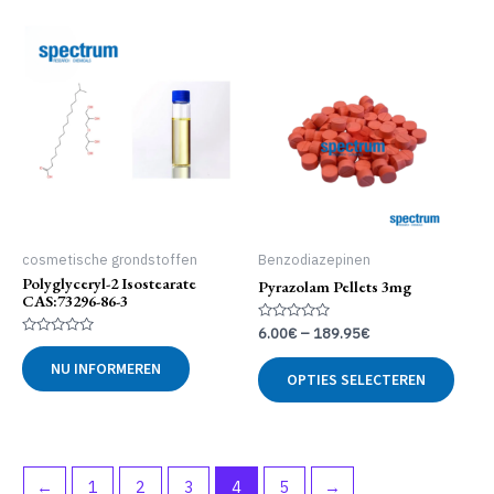
meerdere
meer
variaties.
variat
Deze
Deze
optie
optie
kan
kan
gekozen
geko
worden
word
op
op
de
de
productpagina
produ
cosmetische grondstoffen
Benzodiazepinen
Polyglyceryl-2 Isostearate
Pyrazolam Pellets 3mg
CAS:73296-86-3
Gewaardeerd
6.00
€
–
189.95
€
0
Gewaardeerd
uit
Dit
0
NU INFORMEREN
5
uit
OPTIES SELECTEREN
produ
5
heeft
meer
variat
Deze
←
1
2
3
4
5
→