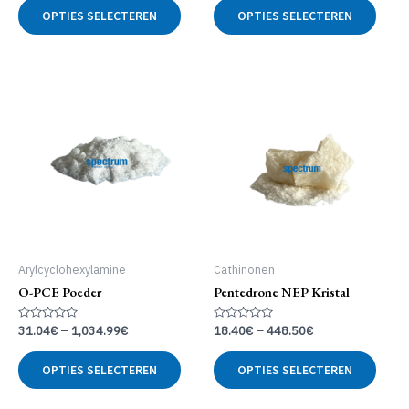
5
5
OPTIES SELECTEREN
OPTIES SELECTEREN
product
produ
heeft
heeft
meerdere
meer
variaties.
variat
Deze
Deze
optie
optie
kan
kan
gekozen
geko
worden
word
op
op
de
de
productpagina
produ
Arylcyclohexylamine
Cathinonen
O-PCE Poeder
Pentedrone NEP Kristal
Gewaardeerd
Gewaardeerd
31.04
€
–
1,034.99
€
18.40
€
–
448.50
€
0
0
uit
uit
Dit
Dit
5
5
OPTIES SELECTEREN
OPTIES SELECTEREN
product
produ
heeft
heeft