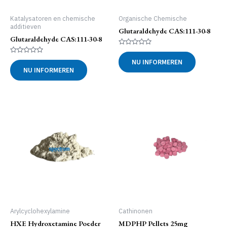
Katalysatoren en chemische
Organische Chemische
additieven
Glutaraldehyde CAS:111-30-8
Glutaraldehyde CAS:111-30-8
Gewaardeerd
0
Gewaardeerd
NU INFORMEREN
uit
0
NU INFORMEREN
5
uit
5
Arylcyclohexylamine
Cathinonen
HXE Hydroxetamine Poeder
MDPHP Pellets 25mg