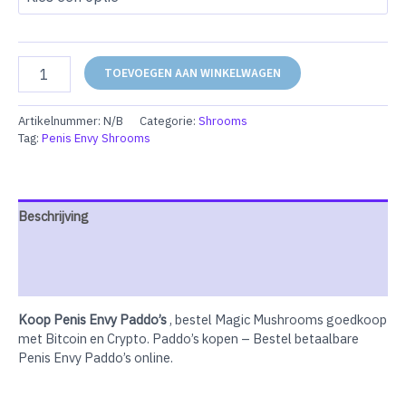
Penis
TOEVOEGEN AAN WINKELWAGEN
Envy
Shrooms
aantal
Artikelnummer:
N/B
Categorie:
Shrooms
Tag:
Penis Envy Shrooms
Beschrijving
Extra informatie
Beoordelingen (0)
Koop Penis Envy Paddo’s
, bestel Magic Mushrooms goedkoop
met Bitcoin en Crypto. Paddo’s kopen – Bestel betaalbare
Penis Envy Paddo’s online.