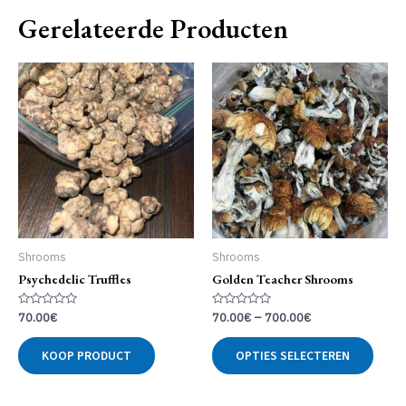
Gerelateerde Producten
Shrooms
Shrooms
Psychedelic Truffles
Golden Teacher Shrooms
Gewaardeerd
Gewaardeerd
70.00
€
70.00
€
–
700.00
€
0
0
uit
uit
Dit
5
5
KOOP PRODUCT
OPTIES SELECTEREN
produ
heeft
meer