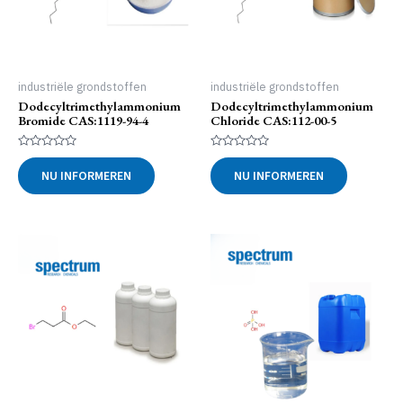
industriële grondstoffen
industriële grondstoffen
Dodecyltrimethylammonium
Dodecyltrimethylammonium
Bromide CAS:1119-94-4
Chloride CAS:112-00-5
Gewaardeerd
Gewaardeerd
0
0
NU INFORMEREN
NU INFORMEREN
uit
uit
5
5