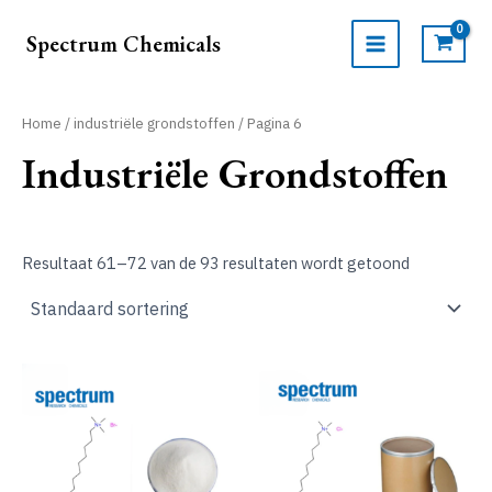
Ga
naar
Spectrum Chemicals
de
MAIN
inhoud
MENU
Home
/
industriële grondstoffen
/ Pagina 6
Industriële Grondstoffen
Resultaat 61–72 van de 93 resultaten wordt getoond