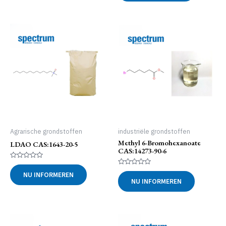
Agrarische grondstoffen
industriële grondstoffen
Methyl 6-Bromohexanoate
LDAO CAS:1643-20-5
CAS:14273-90-6
Gewaardeerd
0
Gewaardeerd
NU INFORMEREN
uit
0
NU INFORMEREN
5
uit
5