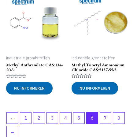
industriële grondstoffen
industriële grondstoffen
Methyl Anthranilate CAS:134-
Methyl Trioctyl Ammonium
20-3
Chloride CAS:5137-55-3
Gewaardeerd
Gewaardeerd
0
0
NU INFORMEREN
NU INFORMEREN
uit
uit
5
5
←
1
2
3
4
5
6
7
8
→