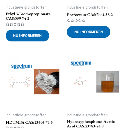
industriële grondstoffen
industriële grondstoffen
Ethyl 3-Bromopropionate
Fosforzuur CAS:7664-38-2
CAS:539-74-2
Gewaardeerd
0
Gewaardeerd
NU INFORMEREN
uit
0
NU INFORMEREN
5
uit
5
industriële grondstoffen
industriële grondstoffen
Hydroxyphosphono-Acetic
HDTMPA CAS:23605-74-5
Acid CAS:23783-26-8