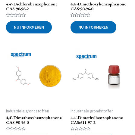
4,4′-Dichlorobenzophenone
4,4′-Dimethoxybenzophenone
CAS:90-98-2
CAS:90-96-0
Gewaardeerd
Gewaardeerd
0
0
NU INFORMEREN
NU INFORMEREN
uit
uit
5
5
industriële grondstoffen
industriële grondstoffen
4,4′-Dimethoxybenzophenone
4,4′-Dimethylbenzophenone
CAS:90-96-0
CAS:611-97-2
Gewaardeerd
Gewaardeerd