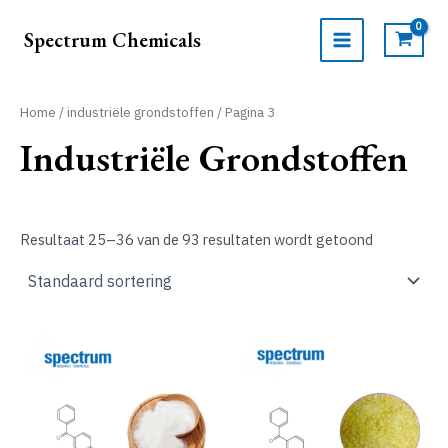
Ga
naar
Spectrum Chemicals
de
MAIN
inhoud
MENU
Home
/
industriële grondstoffen
/ Pagina 3
Industriële Grondstoffen
Resultaat 25–36 van de 93 resultaten wordt getoond