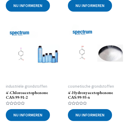
0
0
NU INFORMEREN
NU INFORMEREN
uit
uit
5
5
industriële grondstoffen
cosmetische grondstoffen
4′-Chloroacetophenone
4′-Hydroxyacetophenone
CAS:99-91-2
CAS:99-93-4
Gewaardeerd
Gewaardeerd
0
0
NU INFORMEREN
NU INFORMEREN
uit
uit
5
5