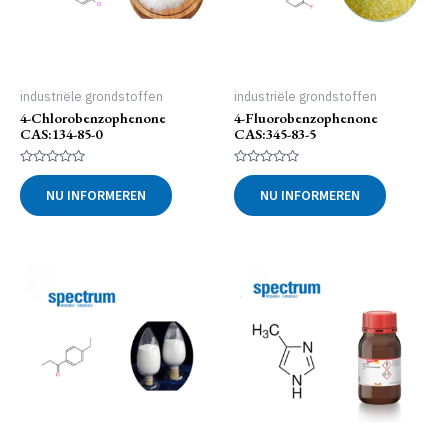
industriële grondstoffen
industriële grondstoffen
4-Chlorobenzophenone
4-Fluorobenzophenone
CAS:134-85-0
CAS:345-83-5
Gewaardeerd
Gewaardeerd
0
0
NU INFORMEREN
NU INFORMEREN
uit
uit
5
5