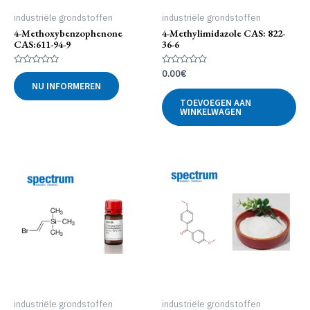
industriële grondstoffen
industriële grondstoffen
4-Methoxybenzophenone
4-Methylimidazole CAS: 822-
CAS:611-94-9
36-6
Gewaardeerd
Gewaardeerd
0.00
€
0
0
NU INFORMEREN
uit
uit
5
5
TOEVOEGEN AAN
WINKELWAGEN
industriële grondstoffen
industriële grondstoffen