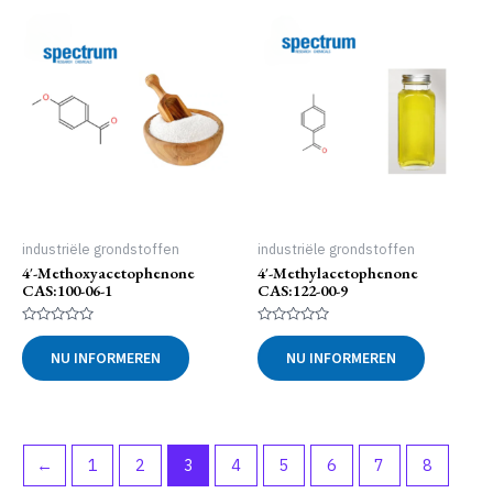
industriële grondstoffen
industriële grondstoffen
4′-Methoxyacetophenone
4′-Methylacetophenone
CAS:100-06-1
CAS:122-00-9
Gewaardeerd
Gewaardeerd
0
0
NU INFORMEREN
NU INFORMEREN
uit
uit
5
5
←
1
2
3
4
5
6
7
8