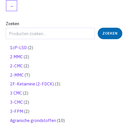
→
Zoeken
ZOEKEN
2
1cP-LSD
2
p
2
2 MMC
2
r
p
o
2
2-CMC
2
r
d
p
o
7
2-MMC
7
u
r
d
p
c
o
3
2F-Ketamine (2-FDCK)
3
u
r
t
d
p
c
o
2
3 CMC
2
e
u
r
t
d
p
n
c
o
2
3-CMC
2
e
u
r
t
d
p
n
c
o
2
3-FPM
2
e
u
r
t
d
p
n
c
o
1
Agrarische grondstoffen
10
e
u
r
t
d
0