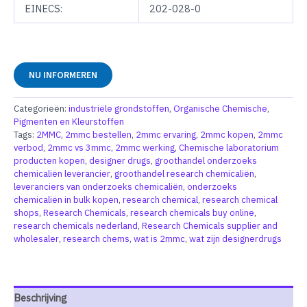
EINECS:
202-028-0
NU INFORMEREN
Categorieën:
industriële grondstoffen
,
Organische Chemische
,
Pigmenten en Kleurstoffen
Tags:
2MMC
,
2mmc bestellen
,
2mmc ervaring
,
2mmc kopen
,
2mmc
verbod
,
2mmc vs 3mmc
,
2mmc werking
,
Chemische laboratorium
producten kopen
,
designer drugs
,
groothandel onderzoeks
chemicaliën leverancier
,
groothandel research chemicaliën
,
leveranciers van onderzoeks chemicaliën
,
onderzoeks
chemicaliën in bulk kopen
,
research chemical
,
research chemical
shops
,
Research Chemicals
,
research chemicals buy online
,
research chemicals nederland
,
Research Chemicals supplier and
wholesaler
,
research chems
,
wat is 2mmc
,
wat zijn designerdrugs
Beschrijving