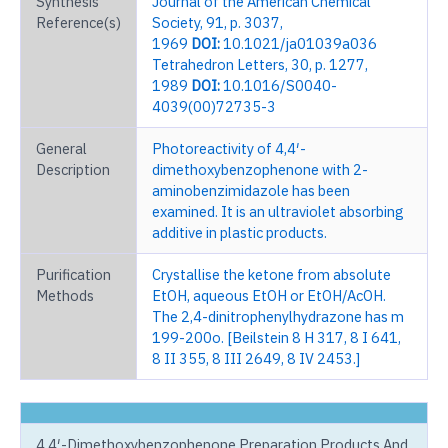
Synthesis
Journal of the American Chemical
Reference(s)
Society, 91, p. 3037,
1969
DOI:
10.1021/ja01039a036
Tetrahedron Letters, 30, p. 1277,
1989
DOI:
10.1016/S0040-
4039(00)72735-3
General
Photoreactivity of 4,4′-
Description
dimethoxybenzophenone with 2-
aminobenzimidazole has been
examined. It is an ultraviolet absorbing
additive in plastic products.
Purification
Crystallise the ketone from absolute
Methods
EtOH, aqueous EtOH or EtOH/AcOH.
The 2,4-dinitrophenylhydrazone has m
199-200o. [Beilstein 8 H 317, 8 I 641,
8 II 355, 8 III 2649, 8 IV 2453.]
4,4′-Dimethoxybenzophenone Preparation Products And