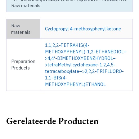
Raw materials
Raw
Cyclopropyl 4-methoxyphenyl ketone
materials
1,1,2,2-TETRAKIS(4-
METHOXYPHENYL)-1,2-ETHANEDIOL–
>4,4′-DIMETHOXYBENZHYDROL–
Preparation
>tetraMethyl cyclohexane-1,2,4,5-
Products
tetracarboxylate–>2,2,2-TRIFLUORO-
1,1-BIS(4-
METHOXYPHENYL)ETHANOL
Gerelateerde Producten