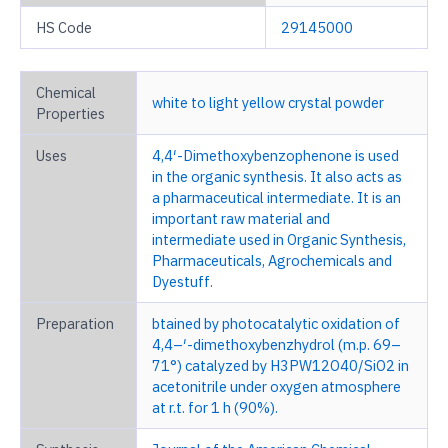
HS Code
29145000
Chemical
white to light yellow crystal powder
Properties
Uses
4,4′-Dimethoxybenzophenone is used
in the organic synthesis. It also acts as
a pharmaceutical intermediate. It is an
important raw material and
intermediate used in Organic Synthesis,
Pharmaceuticals, Agrochemicals and
Dyestuff.
Preparation
btained by photocatalytic oxidation of
4,4–′-dimethoxybenzhydrol (m.p. 69–
71°) catalyzed by H3PW12O40/SiO2 in
acetonitrile under oxygen atmosphere
at r.t. for 1 h (90%).