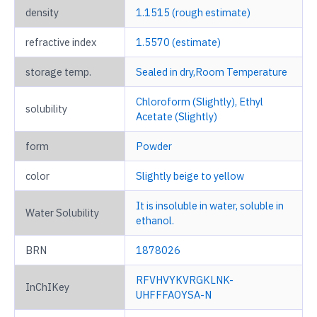
density
1.1515 (rough estimate)
refractive index
1.5570 (estimate)
storage temp.
Sealed in dry,Room Temperature
Chloroform (Slightly), Ethyl
solubility
Acetate (Slightly)
form
Powder
color
Slightly beige to yellow
It is insoluble in water, soluble in
Water Solubility
ethanol.
BRN
1878026
RFVHVYKVRGKLNK-
InChIKey
UHFFFAOYSA-N