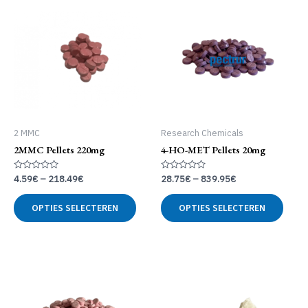
2 MMC
Research Chemicals
2MMC Pellets 220mg
4-HO-MET Pellets 20mg
Gewaardeerd
Gewaardeerd
4.59
€
–
218.49
€
28.75
€
–
839.95
€
0
0
uit
uit
Dit
Dit
5
5
OPTIES SELECTEREN
OPTIES SELECTEREN
product
produ
heeft
heeft
meerdere
meer
variaties.
variat
Deze
Deze
optie
optie
kan
kan