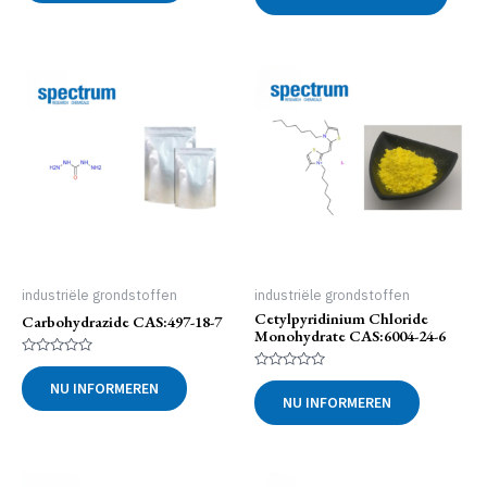
heeft
meer
variat
Deze
optie
kan
geko
word
op
de
produ
industriële grondstoffen
industriële grondstoffen
Cetylpyridinium Chloride
Carbohydrazide CAS:497-18-7
Monohydrate CAS:6004-24-6
Gewaardeerd
0
Gewaardeerd
NU INFORMEREN
uit
0
NU INFORMEREN
5
uit
5