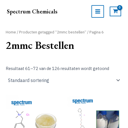
Ga
naar
Spectrum Chemicals
de
MAIN
inhoud
MENU
Home
/
Producten getagged “2mmc bestellen”
/ Pagina 6
2mmc Bestellen
Resultaat 61–72 van de 126 resultaten wordt getoond