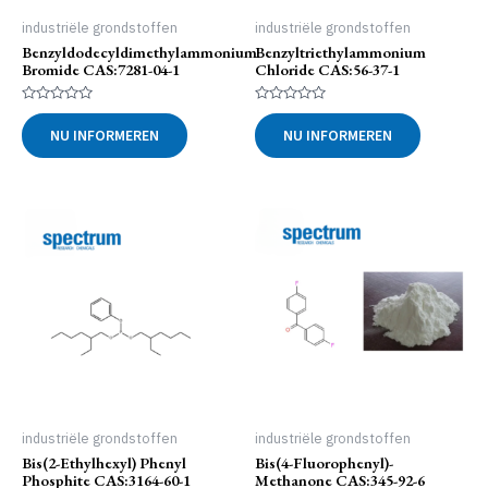
industriële grondstoffen
industriële grondstoffen
Benzyldodecyldimethylammonium
Benzyltriethylammonium
Bromide CAS:7281-04-1
Chloride CAS:56-37-1
Gewaardeerd
Gewaardeerd
0
0
NU INFORMEREN
NU INFORMEREN
uit
uit
5
5
industriële grondstoffen
industriële grondstoffen
Bis(2-Ethylhexyl) Phenyl
Bis(4-Fluorophenyl)-
Phosphite CAS:3164-60-1
Methanone CAS:345-92-6