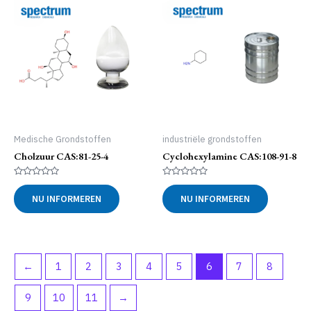
Medische Grondstoffen
industriële grondstoffen
Cholzuur CAS:81-25-4
Cyclohexylamine CAS:108-91-8
Gewaardeerd
Gewaardeerd
0
0
NU INFORMEREN
NU INFORMEREN
uit
uit
5
5
←
1
2
3
4
5
6
7
8
9
10
11
→