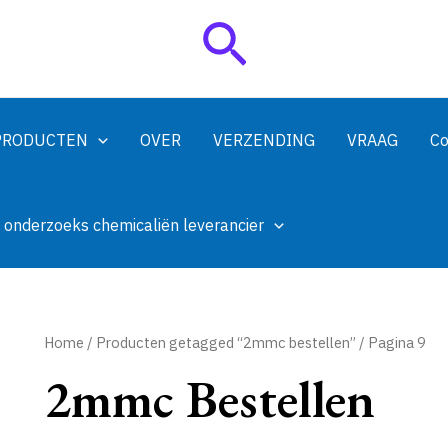
Zoeken
PRODUCTEN
OVER
VERZENDING
VRAAG
Co
 onderzoeks chemicaliën leverancier
Home
/
Producten getagged “2mmc bestellen”
/ Pagina 9
2mmc Bestellen