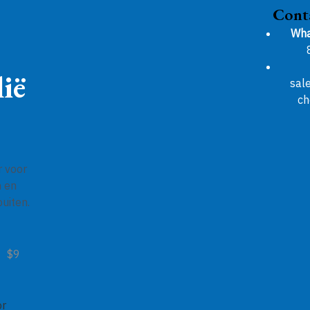
Cont
Wha
ië
sal
ch
r voor
n en
uiten.
$9
or