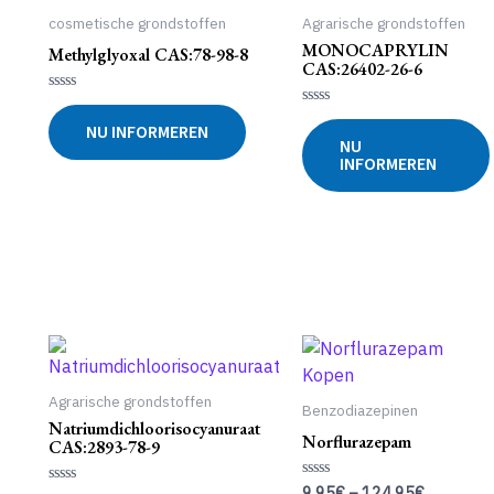
gekozen
cosmetische grondstoffen
Agrarische grondstoffen
worden
MONOCAPRYLIN
Methylglyoxal CAS:78-98-8
op
CAS:26402-26-6
de
Gewaardeerd
productpagina
0
Gewaardeerd
NU INFORMEREN
uit
0
NU
5
uit
INFORMEREN
5
Agrarische grondstoffen
Benzodiazepinen
Natriumdichloorisocyanuraat
Norflurazepam
CAS:2893-78-9
9.95
€
–
124.95
€
Gewaardeerd