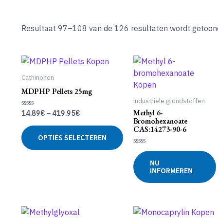
Resultaat 97–108 van de 126 resultaten wordt getoon
Cathinonen
MDPHP Pellets 25mg
industriële grondstoffen
Methyl 6-
14.89
€
–
419.95
€
Gewaardeerd
0
Bromohexanoate
uit
Dit
CAS:14273-90-6
5
OPTIES SELECTEREN
product
heeft
Gewaardeerd
0
meerdere
NU
uit
INFORMEREN
5
variaties.
Deze
optie
kan