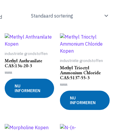
d
industriële grondstoffen
Methyl Anthranilate
industriële grondstoffen
CAS:134-20-3
Methyl Trioctyl
Ammonium Chloride
CAS:5137-55-3
Gewaardeerd
0
NU
uit
INFORMEREN
5
Gewaardeerd
0
NU
uit
INFORMEREN
5