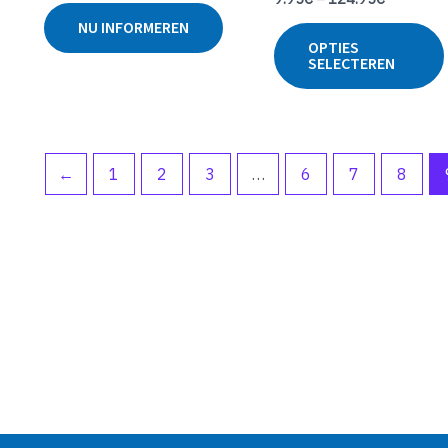
Gewaardeerd
0
0
uit
NU INFORMEREN
uit
5
5
OPTIES
SELECTEREN
←
1
2
3
…
6
7
8