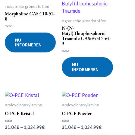
industriële grondstoffen
Morpholine CAS:110-91-
8
Agrarische grondstoffen
N-(n-
Gewaardeerd
Butyl)thiophosphoric
0
Triamide CAS:94317-64-
NU
uit
3
INFORMEREN
5
Gewaardeerd
0
NU
uit
INFORMEREN
5
Arylcyclohexylamine
Arylcyclohexylamine
O-PCE Kristal
O-PCE Poeder
31.04
€
–
1,034.99
€
31.04
€
–
1,034.99
€
Gewaardeerd
Gewaardeerd
0
0
uit
uit