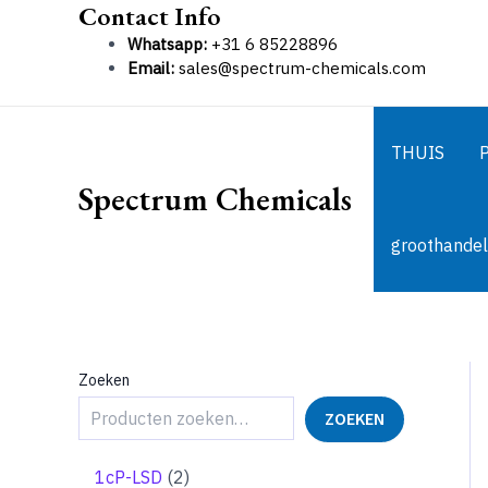
Contact Info
Ga
naar
Whatsapp:
+31 6 85228896
de
Email:
sales@spectrum-chemicals.com
inhoud
THUIS
Spectrum Chemicals
groothandel
Zoeken
ZOEKEN
2
1cP-LSD
2