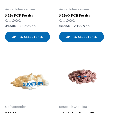
Arylcyclohexylamine
Arylcyclohexylamine
3-Me-PCP Poeder
3-MeO-PCE Poeder
Gewaardeerd
Gewaardeerd
31.50
€
–
1,069.95
€
56.35
€
–
2,199.95
€
0
0
uit
uit
Dit
Dit
5
5
OPTIES SELECTEREN
OPTIES SELECTEREN
product
produ
heeft
heeft
meerdere
meer
variaties.
variat
Deze
Deze
optie
optie
kan
kan
gekozen
geko
worden
word
op
op
de
de
productpagina
produ
Gefluoreerden
Research Chemicals