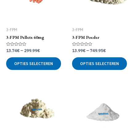
3-FPM
3-FPM
3-FPM Pellets 60mg
3-FPM Poeder
Gewaardeerd
Gewaardeerd
13.74
€
–
299.99
€
13.99
€
–
749.95
€
0
0
uit
uit
Dit
Dit
5
5
OPTIES SELECTEREN
OPTIES SELECTEREN
product
produ
heeft
heeft
meerdere
meer
variaties.
variat
Deze
Deze
optie
optie
kan
kan
gekozen
geko
worden
word
op
op
de
de
productpagina
produ