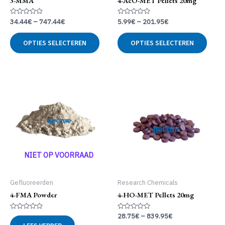
3-MMA
4-AcO-MET Pellets 20mg
Gewaardeerd
Gewaardeerd
34.44
€
–
747.44
€
5.99
€
–
201.95
€
0
0
uit
uit
Dit
Dit
5
5
OPTIES SELECTEREN
OPTIES SELECTEREN
product
produ
heeft
heeft
meerdere
meer
variaties.
variat
Deze
Deze
optie
optie
kan
kan
gekozen
geko
worden
word
op
op
de
de
NIET OP VOORRAAD
productpagina
produ
Gefluoreerden
Research Chemicals
4-FMA Powder
4-HO-MET Pellets 20mg
Gewaardeerd
Gewaardeerd
28.75
€
–
839.95
€
0
0