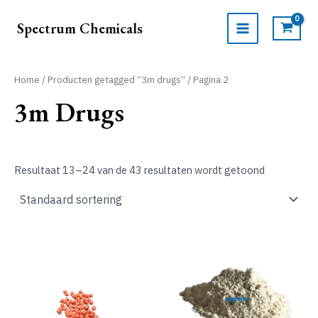
Ga
naar
Spectrum Chemicals
de
MAIN
inhoud
MENU
Home
/
Producten getagged “3m drugs”
/ Pagina 2
3m Drugs
Resultaat 13–24 van de 43 resultaten wordt getoond