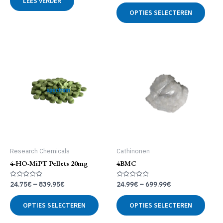
LEES VERDER
uit
uit
Dit
5
5
OPTIES SELECTEREN
produ
heeft
meer
variat
Deze
optie
kan
geko
word
op
de
produ
Research Chemicals
Cathinonen
4-HO-MiPT Pellets 20mg
4BMC
Gewaardeerd
Gewaardeerd
24.75
€
–
839.95
€
24.99
€
–
699.99
€
0
0
uit
uit
Dit
Dit
5
5
OPTIES SELECTEREN
OPTIES SELECTEREN
product
produ
heeft
heeft