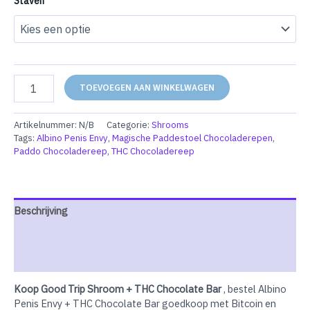
Staven
Good
TOEVOEGEN AAN WINKELWAGEN
Trip
Shroom
+
Artikelnummer:
N/B
Categorie:
Shrooms
THC
Tags:
Albino Penis Envy
,
Magische Paddestoel Chocoladerepen
,
Chocolate
Paddo Chocoladereep
,
THC Chocoladereep
Bar
aantal
Beschrijving
Extra informatie
Beoordelingen (0)
Koop Good Trip Shroom + THC Chocolate Bar
, bestel Albino
Penis Envy + THC Chocolate Bar goedkoop met Bitcoin en